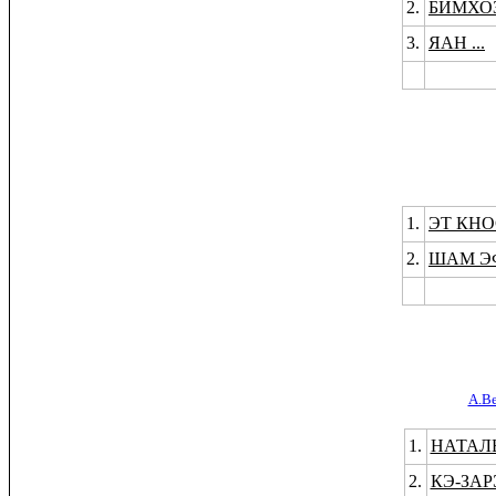
2.
БИМХО
3.
ЯАН ...
1.
ЭТ КНОС
2.
ШАМ ЭФ
А.В
1.
НАТАЛ
2.
КЭ-ЗА