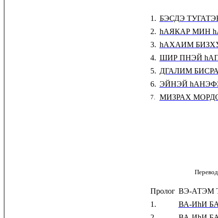
1.
БЭСДЭ ТУГАТЭН
2.
hАЯКАР МИН 
3.
hАХАИМ БИЗХ
4.
ШИР ПНЭЙ hА
5.
ДГАЛИМ БИСР
6.
ЭЙНЭЙ hАНЭФЭ
МИЗРАХ МОРД
7.
Перевод
Пролог
ВЭ-АТЭМ 
1.
ВА-И
h
И Б
2.
ВА-И
h
И Б