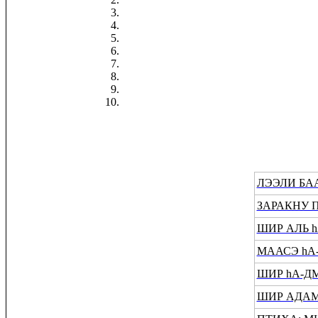
ЛЭЭЛИ БА
ЗАРАКНУ 
ШИР АЛЬ h
МААСЭ hА-
ШИР hА-ДМ
ШИР АДА