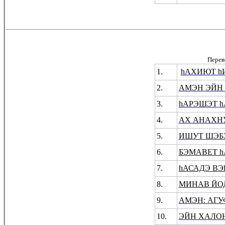
Перев
1.
hАХИЮТ h
2.
АМЭН ЭЙН
3.
hАРЭШЭТ
h
4.
АХ АНАХНУ
5.
ИШУТ ШЭБ
6.
БЭМАВЕТ h
7.
hАСАДЭ В
8.
МИНАВ ЙО
9.
АМЭН: АГУ
10.
ЭЙН ХАЛО