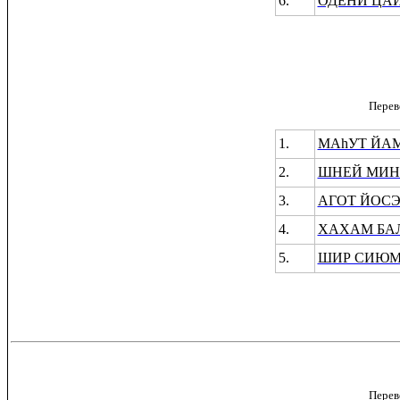
6.
ОДЕНИ ЦАИ
Перев
1.
МАhУТ ЙАМ
2.
ШНЕЙ МИН
3.
АГОТ ЙОС
4.
ХАХАМ БА
5.
ШИР СИЮМ
Перев