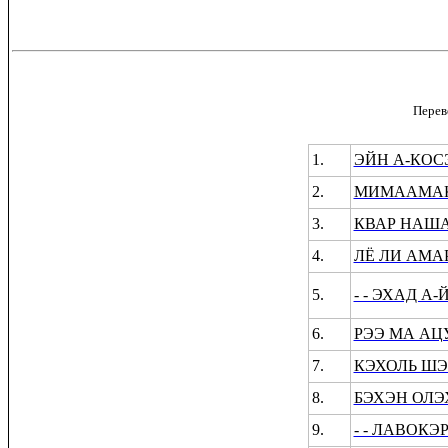
Перев
1.
ЭЙН А-КОС
2.
МИМААМАК
3.
КВАР НАШ
4.
ЛЁ ЛИ АМА
5.
- - ЭХАД А
6.
РЭЭ МА АЦ
7.
КЭХОЛЬ ШЭ
8.
БЭХЭН ОЛЭ
9.
- - ЛАВОК