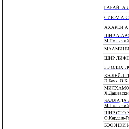
hАБАЙТА 
СИЮМ А-С
АХАРЕЙ А
ШИР А-АВ
М.Польский
МААМИНИ
ШИР
ЛИФН
ЗЭ ОЛЭХ-Л
БЭ-ЛЕЙЛ 
Э.Баух
,
О.Ка
МИЛХАМО
Х.Дашевски
БАЛЛАДА 
М.Польский
ШИР ОТО 
О.Кардаш-Г
БЭОЗНЭЙ 