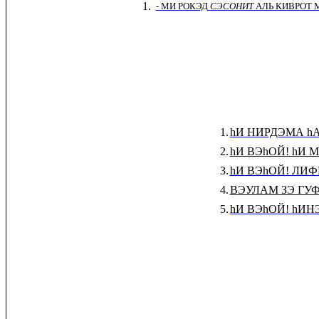
1.
- МИ РОКЭД
СЭСОНИТ
АЛЬ КИВРОТ 
1.
hИ НИРДЭМА h
2.
hИ ВЭhОЙ! hИ 
3.
hИ ВЭhОЙ! ЛИ
4.
ВЭУЛАМ ЗЭ ГУ
5.
hИ ВЭhОЙ! hИ