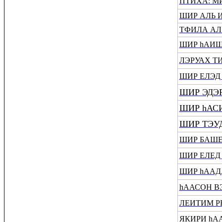
ПТИХА: М
ШИР АЛЬ 
ТФИЛА АЛ
ШИР hАИШ
ЛЭРУАХ Т
ШИР ЕЛЭД
ШИР ЭДЭ
ШИР hАС
ШИР ТЭУ
ШИР БАШ
ШИР ЕЛЕД
ШИР hААД
hААСОН В
ЛЕИТИМ Р
ЯКИРИ hА