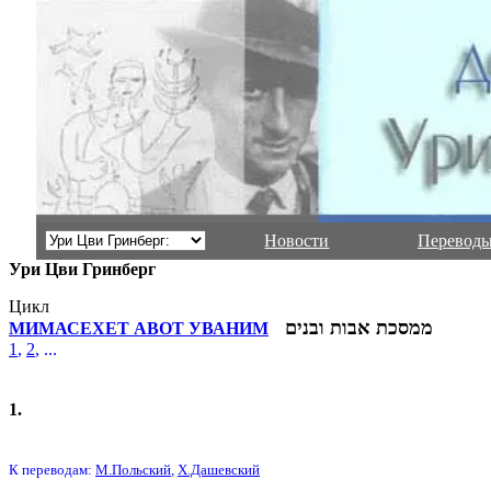
Новости
Переводы
Ури Цви Гринберг
Цикл
ממסכת אבות ובנים
МИМАСЕХЕТ АВОТ УВАНИМ
1
,
2
, ...
1.
К переводам:
М.Польский
,
Х.Дашевский