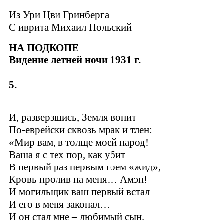
Из Ури Цви Гринберга
C иврита Михаил Польский
НА ПОДКОПЕ
Видение летней ночи 1931 г.
5.
И, разверзшись, Земля вопит
По-еврейски сквозь мрак и тлен:
«Мир вам, в толще моей народ!
Ваша я с тех пор, как убит
В первый раз первым гоем «жид»,
Кровь пролив на меня… Амэн!
И могильщик ваш первый встал
И его в меня закопал…
И он стал мне – любимый сын.