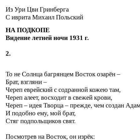
Из Ури Цви Гринберга
C иврита Михаил Польский
НА ПОДКОПЕ
Видение летней ночи 1931 г.
2.
То не Солнца багрянцем Восток озарён –
Брат, взгляни –
Череп еврейский с содранной кожею там,
Череп алеет, восходит в свежей крови,
Череп – идея Творца – прежде, чем создан Адам
И подобно ему, мой брат,
Стяг подпольщиков свят.
Посмотрев на Восток, он изрёк: