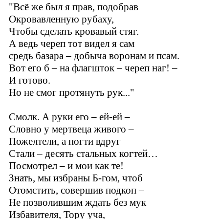
"Всё же был я прав, подобрав
Окровавленную рубаху,
Чтобы сделать кровавый стяг.
А ведь череп тот видел я сам
средь базара – добыча воронам и псам.
Вот его б – на флагшток – череп наг! –
И готово.
Но не смог протянуть рук..."
Смолк. А руки его – ей-ей –
Словно у мертвеца живого –
Пожелтели, а ногти вдруг
Стали – десять стальных когтей…
Посмотрел – и мои как те!
Знать, мы избраны Б-гом, чтоб
Отомстить, совершив подкоп –
Не позволившим ждать без мук
Избавителя, Тору уча,