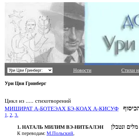
Новости
Стихи н
Ури Цви Гринберг
Цикл
из
.....
стихотворений
כיסוף
МИ
ШИРАТ А-БОТЕЭАХ БЭ-КОАХ А-КИСУФ
1,
2,
3.
מלים ונטבלן
1. НАТАЛЬ МИЛИМ ВЭ-НИТБАЛЭН
К переводам:
М.Польский
,