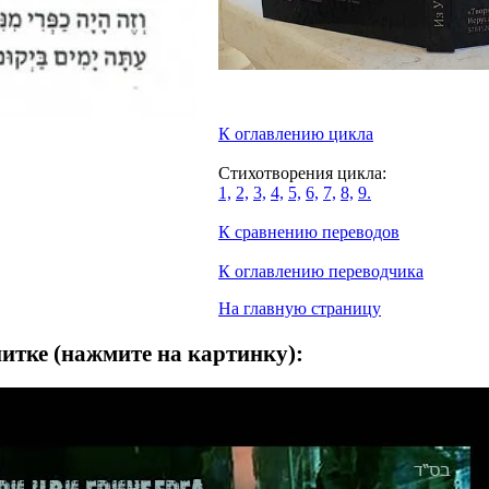
К оглавлению цикла
Стихотворения цикла:
1,
2,
3,
4,
5,
6,
7,
8,
9.
К сравнению переводов
К оглавлению переводчика
На главную страницу
тке (нажмите на картинку):