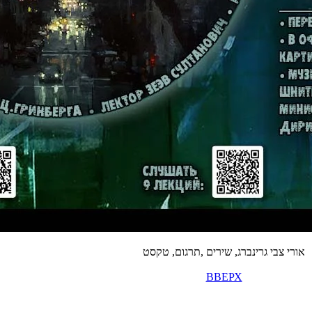
אורי צבי גרינברג, שירים ,תרגום, טקסט
ВВЕРХ