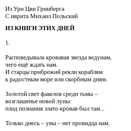
Из Ури Цви Гринберга
C иврита Михаил Польский
ИЗ
КНИГИ ЭТИХ ДНЕЙ
1.
Расповедывала кровавая звезда ведунам,
чего ещё ждать нам.
И старцы прибрежий рекли кораблям
к радостным море или скорбным дням.
Золотой свет факелов среди тьмы –
возглашенье новой луны:
плод познания злато-кровав был там...
Только днесь – увы – нет провидца нам.