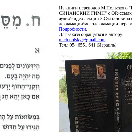
Из книги переводов М.Польского "
СИНАЙСКИЙ ГИМН" с QR-ссылкам
аудио\видео лекции З.Султановича 
декламации\мелодекламации перево
Подробности
.
Для заказа обращаться к автору:
mich.polsky@gmail.com
Тел.: 054 6551 641 (Израиль)