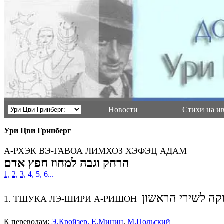
Новости
Стихи на и
Ури Цви Гринберг
А-РХЭК ВЭ-ГАВОА ЛИМХОЗ ХЭФЭЦ АДАМ
הרחק וגבה למחוז חפץ אדם
1,
2,
3,
4, 5, 6...
ה לשירי הראשון
1. ТШУКА ЛЭ-ШИРИ А-РИШОН
К переводам:
Э.Кройзер
,
Е.Минин
,
М.Польский