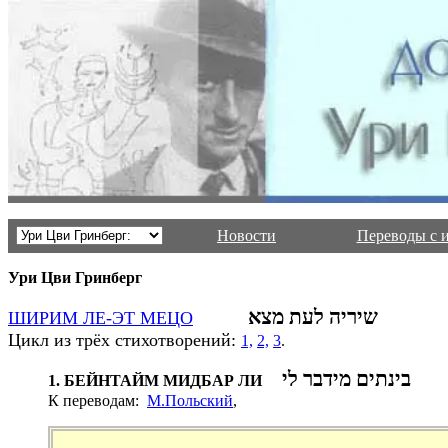
Новости
Переводы с 
Ури Цви Гринберг
שיריה לעת מצא
ШИРИМ ЛЕ-ЭТ МЕЦО
Цикл
из трёх стихотворений:
1,
2,
3
.
בינתים מידבר לי
1. БЕЙНТАЙМ МИДБАР ЛИ
К переводам:
М.Польский
,