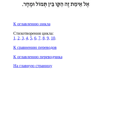
К оглавлению цикла
Стихотворения цикла:
1,
2,
3,
4,
5,
6,
7,
8,
9,
10
.
К сравнению переводов
К оглавлению переводчика
На главную страницу