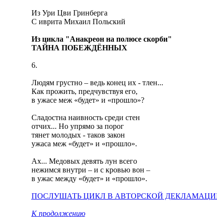
Из Ури Цви Гринберга
C иврита Михаил Польский
Из цикла "Анакреон на полюсе скорби
"
ТАЙНА ПОБЕЖДЁННЫХ
6.
Людям грустно – ведь конец их - тлен...
Как прожить, предчувствуя его,
в ужасе меж «будет» и «прошло»?
Сладостна наивность среди стен
отчих... Но упрямо за порог
тянет молодых - таков закон
ужаса меж «будет» и «прошло».
Ах... Медовых девять лун всего
нежимся внутри – и с кровью вон –
в ужас между «будет» и «прошло».
ПОСЛУШАТЬ ЦИКЛ В АВТОРСКОЙ ДЕКЛАМАЦИ
К продолжению