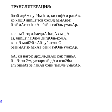
ТРАНСЛИТЕРАЦИЯ:
бнэй адАм нугИм hэм, ки софАм ракАв.
ко кашЭ лиhЁт тов бэсОд hамАвэт,
бээймАт зэ hакАв бэйн тмОль умахАр.
коль мЭгэд и-hаедиА hафАх марА
аз, биhЁт hаЭлэм лигдОль-комА,
ваецЭ мибЭйт-Аба убитхонО
бээймАт зэ hакАв бэйн тмОль умахАр.
hА, ки нагУр ярхЭй-двАш рак тишъА
бэвЭтэн Эм, увзирмэй дАм нэцЭ
h
а
эль эймАт зэ hакАв бэйн тмОль
умахАр.
И