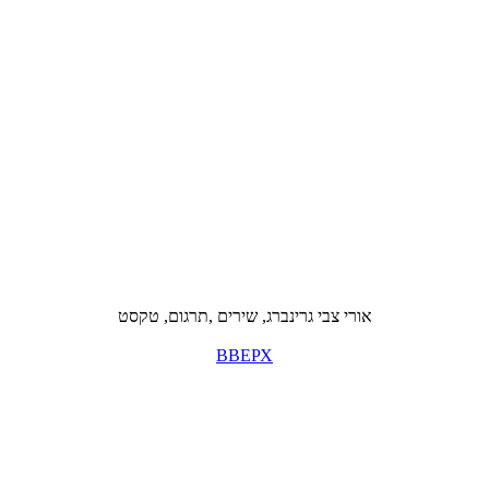
אורי צבי גרינברג, שירים ,תרגום, טקסט
ВВЕРХ