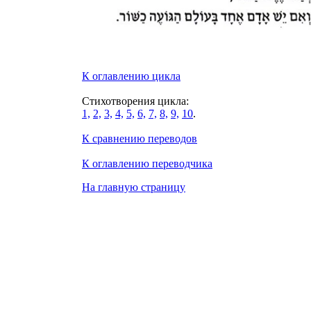
К оглавлению цикла
Стихотворения цикла:
1,
2,
3,
4,
5,
6,
7,
8,
9,
10
.
К сравнению переводов
К оглавлению переводчика
На главную страницу