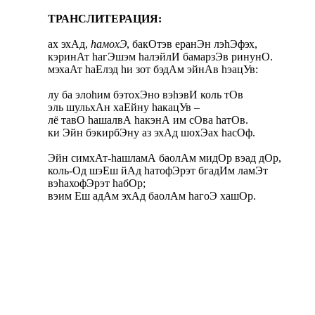
ТРАНСЛИТЕРАЦИЯ:
ах эхАд,
hамохЭ
, бакОтэв еранЭн лэhЭфэх,
кэринАт hагЭшэм hалэйлИ бамарзЭв ринунО.
мэхаАт hаЕлэд hи зот бэдАм эйнАв hэацУв:
лу ба элоhим бэтохЭно вэhэвИ коль тОв
эль шульхАн хаЕйну hакацУв –
лё тавО hашалвА hакэнА им сОва hатОв.
ки Эйн бэкирбЭну аз эхАд шохЭах hасОф.
Эйн симхАт-hашламА баолАм мидОр вэад дОр,
коль-Од шэЕш йАд hатофЭрэт бгадИм ламЭт
вэhахофЭрэт hабОр;
вэим Еш адАм эхАд баолАм hагоЭ хашОр.