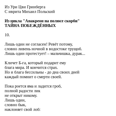
Из Ури Цви Гринберга
C иврита Михаил Польский
Из цикла "Анакреон на полюсе скорби
"
ТАЙНА ПОБЕЖДЁННЫХ
10.
Лишь один не согласен! Ревёт потому,
словно ливень ночной в водостоке трущоб.
Лишь один протестует! – мальчишка, дурак...
Кличет Б-га, который подарит ему
блага мира. И кончится страх.
Но и блага бессильны - до дна своих дней
каждый помнит о смерти своей.
Пока роется яма и ладится гроб,
полной радости лик
не открыт никому.
Лишь один,
словно бык,
наклоняет свой лоб: