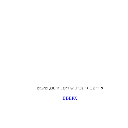
אורי צבי גרינברג, שירים ,תרגום, טקסט
ВВЕРХ