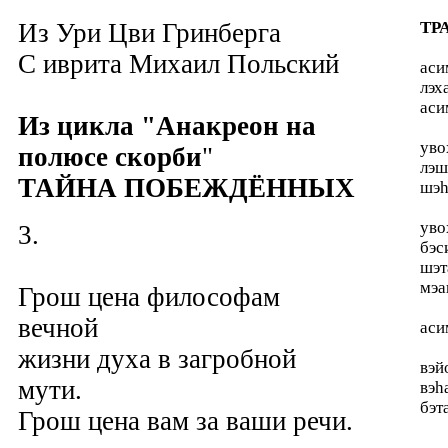
Из Ури Цви Гринберга
ТР
C иврита Михаил Польский
аси
лэх
аси
Из цикла "Анакреон на
уво
полюсе скорби
"
лэш
ТАЙНА ПОБЕЖДЁННЫХ
шэh
уво
3.
бэс
шэт
мэа
Грош цена философам
вечной
аси
жизни духа в загробной
вэй
мути.
вэh
бэт
Грош цена вам за ваши речи.