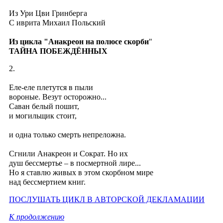
Из Ури Цви Гринберга
C иврита Михаил Польский
Из цикла "Анакреон на полюсе скорби
"
ТАЙНА ПОБЕЖДЁННЫХ
2.
Еле-еле плетутся в пыли
вороные. Везут осторожно...
Саван белый пошит,
и могильщик стоит,
и одна только смерть непреложна.
Сгнили Анакреон и Сократ. Но их
душ бессмертье –
в посмертной лире...
Но я ставлю живых в этом скорбном мире
над бессмертием книг.
ПОСЛУШАТЬ ЦИКЛ В АВТОРСКОЙ ДЕКЛАМАЦИИ
К продолжению