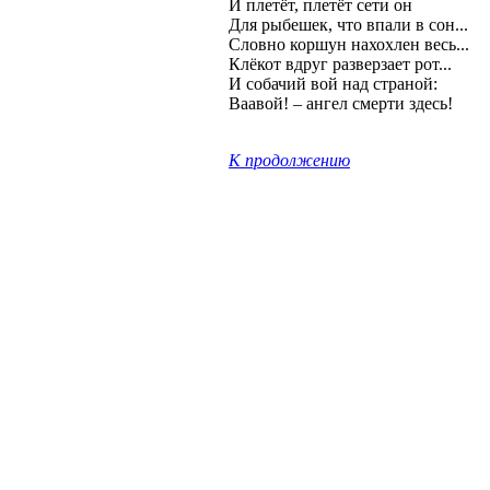
И плетёт, плетёт сети он
Для рыбешек, что впали в сон...
Словно коршун нахохлен весь...
Клёкот вдруг разверзает рот...
И собачий вой над страной:
Ваавой! – ангел смерти здесь!
К продолжению