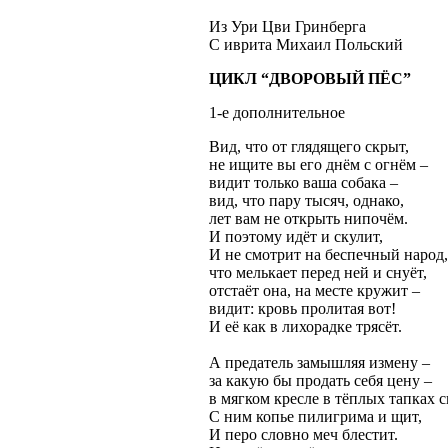
Из Ури Цви Гринберга
С иврита
Михаил Польский
ЦИКЛ “ДВОРОВЫЙ ПЁС”
1-е дополнительное
Вид, что от глядящего скрыт,
не ищите вы его днём с огнём –
видит только ваша собака –
вид, что пару тысяч, однако,
лет вам не открыть нипочём.
И поэтому идёт и скулит,
И не смотрит на беспечный народ,
что мелькает перед ней и снуёт,
отстаёт она, на месте кружит –
видит: кровь пролитая вот!
И её как в лихорадке трясёт.
А предатель замышляя измену –
за какую бы продать себя цену –
в мягком кресле в тёплых тапках с
С ним копье пилигрима и щит,
И перо словно меч блестит.