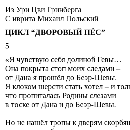
Из Ури Цви Гринберга
С иврита
Михаил Польский
ЦИКЛ “ДВОРОВЫЙ ПЁС”
5
«Я чувствую себя долиной Гевы…
Она покрыта стоп моих следами –
от Дана я прошёл до Беэр-Шевы.
Я клоком шерсти стать хотел – и тол
что пропиталась Родины слезами
в тоске от Дана и до Беэр-Шевы.
Но не нашёл тропы к дверям скорбя