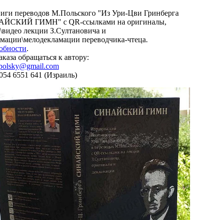
ниги переводов М.Польского "Из Ури-Цви Гринберга
ЙСКИЙ ГИМН" с QR-ссылками на оригиналы,
\видео лекции З.Султановича и
амации\мелодекламации переводчика-чтеца.
обности
.
аказа обращаться к автору:
polsky@gmail.com
 054 6551 641 (Израиль)