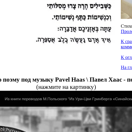
Стих
Проло
К сра
комм
К ог
На г
поэму под музыку Pavel Haas \ Павел Хаас - п
(нажмите на картинку)