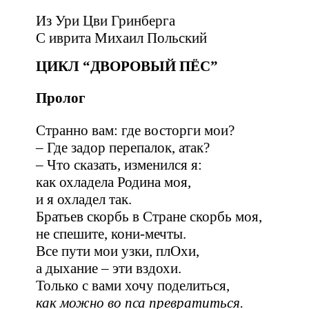
Из Ури Цви Гринберга
С иврита
Михаил Польский
ЦИКЛ “ДВОРОВЫЙ ПЁС”
Пролог
Странно вам: где восторги мои?
– Где задор перепалок, атак?
– Что сказать, изменился я:
как охладела Родина моя,
и я охладел так.
Братьев скорбь в Стране скорбь моя,
не спешите, кони-мечты.
Все пути мои узки, плОхи,
а дыхание – эти вздохи.
Только с вами хочу поделиться,
как можно во пса превратиться.