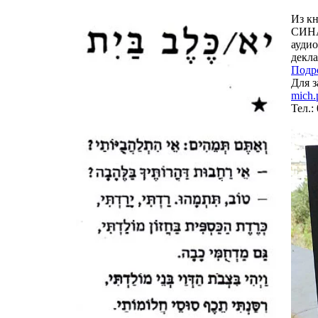
Из к
СИНА
аудио
декл
Подр
Для з
mich.
Тел.: