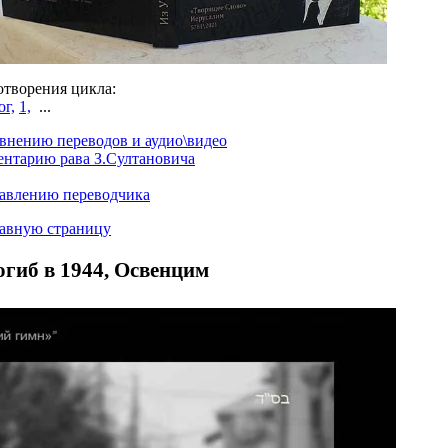
отворения цикла:
г,
1,
...
внению переводов и аудио\видео
ентарию рава З.Султановича
лавлению переводчика
лавную страницу
огиб в 1944, Освенцим