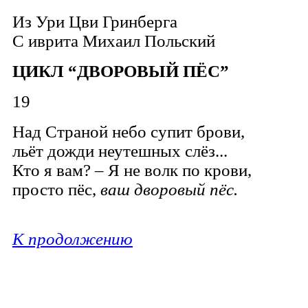
Из Ури Цви Гринберга
С иврита
Михаил Польский
ЦИКЛ “ДВОРОВЫЙ ПЁС”
19
Над Страной небо супит брови,
льёт дожди неутешных слёз...
Кто я вам?
–
Я не волк по крови,
просто пёс,
ваш дворовый пёс.
К продолжению