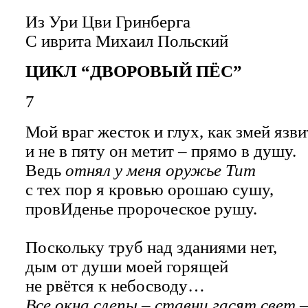
Из Ури Цви Гринберга
С иврита
Михаил Польский
ЦИКЛ “ДВОРОВЫЙ ПЁС”
7
Мой враг жесток и глух, как змей язви
и не в пяту он метит – прямо в душу.
Ведь
отнял у меня оружье Тит
с тех пор я кровью орошаю сушу,
провИденье пророческое рушу.
Поскольку труб над зданиями нет,
дым от души моей горящей
не рвётся к небосводу…
Все окна слепы – ставни гасят свет