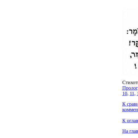
Стихот
Пролог
10,
11,
К срав
коммен
К огла
На гла