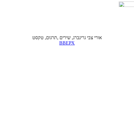
אורי צבי גרינברג, שירים ,תרגום, טקסט
ВВЕРХ