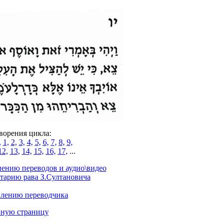
ворения цикла:
,
1,
2,
3,
4,
5,
6,
7,
8,
9,
12,
13,
14,
15,
16,
17,
...
нению переводов и аудио\видео
тарию рава З.Султановича
влению переводчика
вную страницу