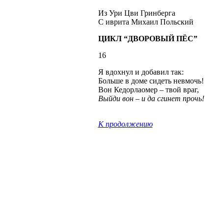
Из Ури Цви Гринберга
С иврита
Михаил Польский
ЦИКЛ “ДВОРОВЫЙ ПЁС”
16
Я вдохнул и добавил так:
Больше в доме сидеть невмочь!
Вон Кедорлаомер – твой враг,
Выйди вон – и да сгинет прочь!
К продолжению