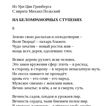
Из Ури Цви Гринберга
C иврита Михаил Польский
НА БЕЛОМРАМОРНЫХ СТУПЕНЯХ
8
Землю свою распахав и оплодотворив –
Воля Творца! – пахарь блажен.
Чудо зачатия – новый росток жив –
мощь всех дерев, одолевших тлен.
Всякое дерево рухнет, всяк человек.
Это закон кружения сфер: плоть – в расход,
в сторону, в сторону – в черную ненасытную муть.
Но посох павшего не пропадёт:
кровь его – его семя – его народ.
Мужское связано с женским навек.
Вечно зачатье: в нём, а не в смерти, суть.
Вечность садов, плодов и урожаев пир.
Вечность сердец, чьим биением полон мир.
В сторону, в сторону – в тёмную глубь несём