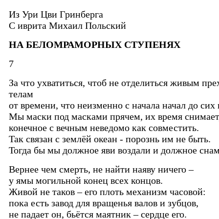
Из Ури Цви Гринберга
C иврита Михаил Польский
НА БЕЛОМРАМОРНЫХ СТУПЕНЯХ
7
За что ухватиться, чтоб не отделиться живым пр
телам
от времени, что неизменно с начала начал до сих
Мы маски под масками прячем, их время снимает
конечное с вечным неведомо как совместить.
Так связан с землёй океан - порознь им не быть.
Тогда бы мы должное яви воздали и должное снам
Вернее чем смерть, не найти наяву ничего –
у ямы могильной конец всех концов.
Живой не таков – его плоть механизм часовой:
пока есть завод для вращенья валов и зубцов,
не падает он, бьётся маятник – сердце его.