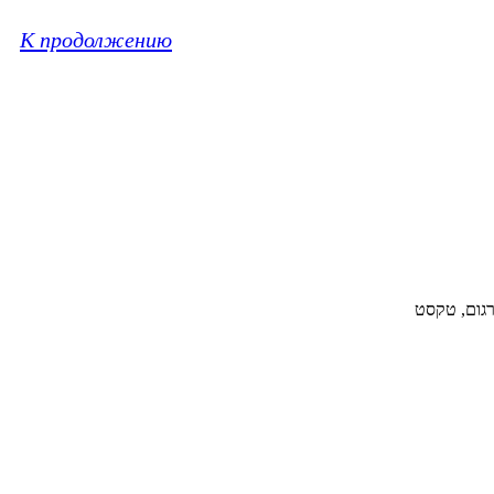
К продолжению
תרגום, טקסט