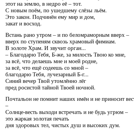
этот на землю, в недро её – тот.
С новым поём, по ушедшему слёзы льём.
Это закон. Подчинён ему мир и дом,
закат и восход.
Встань рано утром – и по беломраморным вверх –
вверх по ступеням сквозь храмовый фимиам.
В золоте Храм. И звучит орган...
– Благодарю Тебя, Б-же, за милость Твою ко мне,
за всё, что делаешь мне и моей родне,
за всё, что ещё содеешь со мной –
благодарю Тебя, лучезарный Б-г...
Синий вечер Твой утомлённо лёг
пред росистой тайной Твоей ночной.
Почтальон не помнит наших имён и не приносит вес
–
Солнце-весть выходи встречать и не будь угрюм –
это жаркая золотая печать
дня здоровых тел, чистых душ и высоких дум.