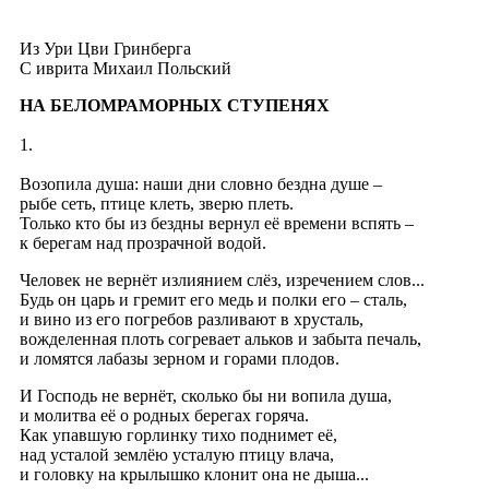
Из Ури Цви Гринберга
C иврита Михаил Польский
НА БЕЛОМРАМОРНЫХ СТУПЕНЯХ
1.
Возопила душа: наши дни словно бездна душе –
рыбе сеть, птице клеть, зверю плеть.
Только кто бы из бездны вернул её времени вспять –
к берегам над прозрачной водой.
Человек не вернёт излиянием слёз, изречением слов...
Будь он царь и гремит его медь и полки его – сталь,
и вино из его погребов разливают в хрусталь,
вожделенная плоть согревает альков и забыта печаль,
и ломятся лабазы зерном и горами плодов.
И Господь не вернёт, сколько бы ни вопила душа,
и молитва её о родных берегах горяча.
Как упавшую горлинку тихо поднимет её,
над усталой землёю усталую птицу влача,
и головку на крылышко клонит она не дыша...