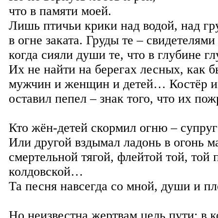
что в памяти моей.
Лишь птичьи крики над водой, над гр
в огне заката. Груды те – свидетелями
когда сияли души те, что в глубине гл
Их не найти на берегах лесных, как б
мужчин и женщин и детей… Костёр из
оставил пепел – знак того, что их пож
Кто жён-детей скормил огню – супруг
Или другой вздымал ладонь в огонь 
смертельной тягой, флейтой той, той 
колдовской…
Та песня навсегда со мной, души и пл
Но неизвестна жертвам цель пути: в к