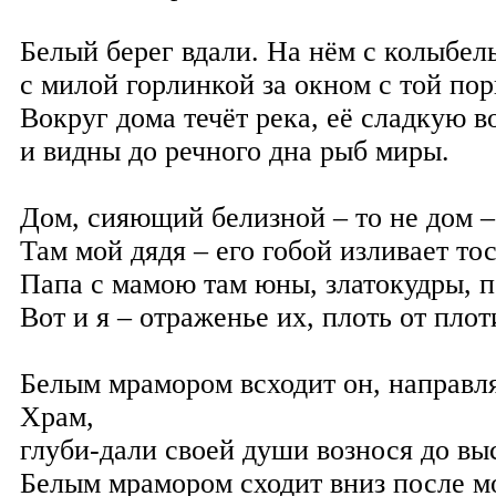
Белый берег вдали. На нём с колыбел
с милой горлинкой за окном с той пор
Вокруг дома течёт река, её сладкую в
и видны до речного дна рыб миры.
Дом, сияющий белизной – то не дом –
Там мой дядя – его гобой изливает то
Папа с мамою там юны, златокудры, 
Вот и я – отраженье их, плоть от плот
Белым мрамором всходит он, направл
Храм,
глуби-дали своей души вознося до вы
Белым мрамором сходит вниз после м