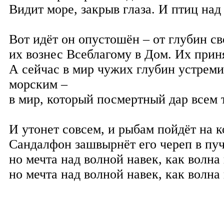
Видит море, закрыв глаза. И птиц над
Вот идёт он опустошён – от глубин с
их вознес Всеблагому в Дом. Их прин
А сейчас в мир чужих глубин устреми
морским –
в мир, который посмертный дар всем 
И утонет совсем, и рыбам пойдёт на к
Сандалфон зашвырнёт его череп в пуч
но мечта над волной навек, как волна
но мечта над волной навек, как волна