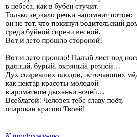
в небеса, как в бубен стучит.
Только зеркало речки напомнит потом:
он не тот, что покинул родительский до
среди буйной сирени весной.
Вот и лето прошло стороной!
Вот и лето прошло! Палый лист под ног
рдяный, бурый, охряный, резной…
Дух созревших плодов, источающих мё
как нектар красоты молодой
в ароматном дыханьи ночей…
Всеблагой! Человек тебе славу поёт,
очарован красою Твоей!
К продолжению