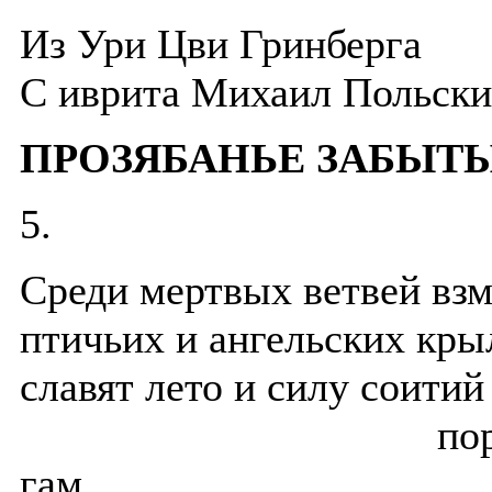
Из Ури Цви Гринберга
C иврита Михаил Польск
ПРОЗЯБАНЬЕ ЗАБЫТ
5.
Среди мертвых ветвей вз
птичьих и ангельских кры
славят лето и силу соитий
порхань
гам.