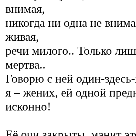
внимая,
никогда ни одна не внима
живая,
речи милого.. Только лиш
мертва..
Говорю с ней один-здесь
я – жених, ей одной пред
исконно!
Её очи закрыты, манит э