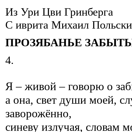
Из Ури Цви Гринберга
C иврита Михаил Польск
ПРОЗЯБАНЬЕ ЗАБЫТ
4.
Я – живой – говорю о заб
а она, свет души моей, с
заворожённо,
синеву излучая, словам 