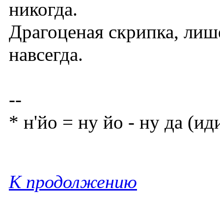
никогда.
Драгоценая скрипка, лиш
навсегда.
--
* н'йо = ну йо - ну да (и
К продолжению