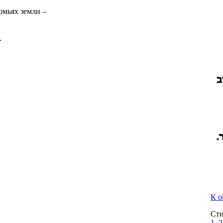
омьях земли –
.
К о
Сти
1,
2