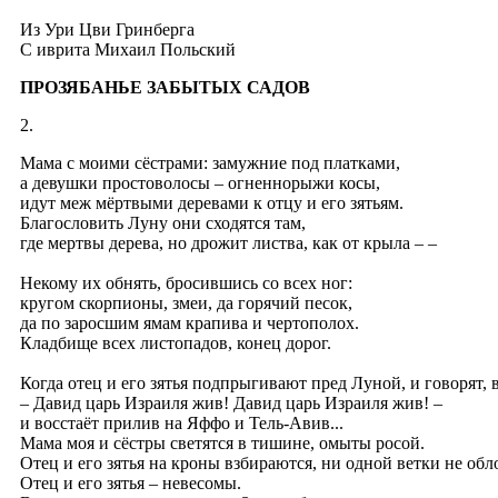
Из Ури Цви Гринберга
C иврита Михаил Польский
ПРОЗЯБАНЬЕ ЗАБЫТЫХ САДОВ
2.
Мама с моими сёстрами: замужние под платками,
а девушки простоволосы – огненнорыжи косы,
идут меж мёртвыми деревами к отцу и его зятьям.
Благословить Луну они сходятся там,
где мертвы дерева, но дрожит листва, как от крыла – –
Некому их обнять, бросившись со всех ног:
кругом скорпионы, змеи, да горячий песок,
да по заросшим ямам крапива и чертополох.
Кладбище всех листопадов, конец дорог.
Когда отец и его зятья подпрыгивают пред Луной, и говорят, 
– Давид царь Израиля жив! Давид царь Израиля жив! –
и восстаёт прилив на Яффо и Тель-Авив...
Мама моя и сёстры светятся в тишине, омыты росой.
Отец и его зятья на кроны взбираются, ни одной ветки не обл
Отец и его зятья – невесомы.