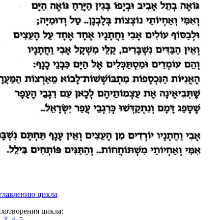
главлению цикла
хотворения цикла:
,
3,
4,
5.