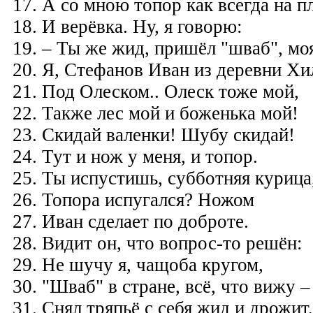
17. А со мною топор как всегда на п
18. И верёвка. Ну, я говорю:
19. – Ты же жид, пришёл
"
шваб", моя
20. Я, Стефанов Иван из деревни Х
21. Под Олеском.. Олеск тоже мой,
22. Также лес мой и боженька мой!
23. Скидай валенки! Шубу скидай!
24. Тут и нож у меня, и топор.
25. Ты испустишь, субботняя курица
26. Топора испугался? Ножом
27. Иван сделает по доброте.
28. Видит он, что вопрос-то решён:
29. Не шучу я, чащоба кругом,
30. "Шваб" в стране, всё, что вижу –
31. Снял тряпьё с себя жид и дрожит,