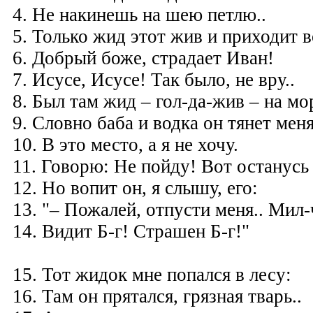
4. Не накинешь на шею петлю..
5. Только жид этот жив и приходит во
6. Добрый боже, страдает Иван!
7. Исусе, Исусе! Так было, не вру..
8. Был там жид – гол-да-жив – на мор
9. Словно баба и водка он тянет мен
10. В это место, а я не хочу.
11. Говорю: Не пойду! Вот останусь 
12. Но вопит он, я слышу, его:
13. "– Пожалей, отпусти меня.. Мил-
14. Видит Б-г! Страшен Б-г!"
15. Тот жидок мне попался в лесу:
16. Там он прятался, грязная тварь..