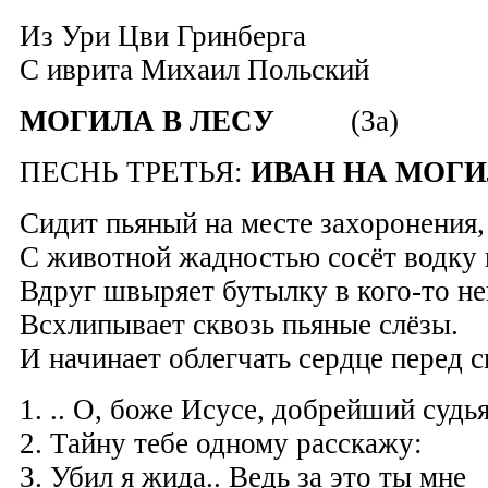
Из Ури Цви Гринберга
C иврита Михаил Польский
МОГИЛА В ЛЕСУ
(3
a
)
ПЕСНЬ ТРЕТЬЯ:
ИВАН НА МОГИ
Сидит пьяный на месте захоронения,
С животной жадностью сосёт водку и
Вдруг швыряет бутылку в кого-то н
Всхлипывает сквозь пьяные слёзы.
И начинает облегчать сердце перед 
1. .. О, боже Исусе, добрейший судья
2. Тайну тебе одному расскажу:
3. Убил я жида.. Ведь за это ты мне