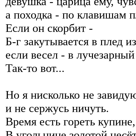
девушка - царица ему, чувс
а походка - по клавишам п
Если он скорбит -
Б-г закутывается в плед из
если весел - в лучезарный
Так-то вот...
Но я нисколько не завиду
и не сержусь ничуть.
Время есть гореть купине,
В угольнице золотой несё