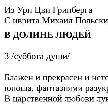
Из Ури Цви Гринберга
C иврита Михаил Польск
В ДОЛИНЕ ЛЮДЕЙ
3 /суббота души/
Блажен и прекрасен и нет
юноша, фантазиями разук
В царственной любови лу