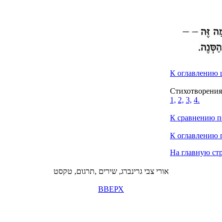
К оглавлению 
Стихотворения
1,
2,
3,
4.
К сравнению п
К оглавлению 
На главную ст
אורי צבי גרינברג, שירים ,תרגום, טקסט
ВВЕРХ