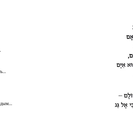
.
...
дым...