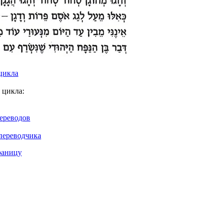
цикла
 цикла:
ереводов
переводчика
раницу