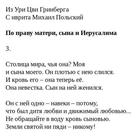
Из Ури Цви Гринберга
C иврита Михаил Польский
По праву матери, сына и Иерусалима
3.
Столица мира, чья она? Моя
и сына моего. Он плотью с нею слился.
И кровь его – она теперь её.
Она невестка. Сын на ней женился.
Он с ней одно – навеки – потому,
что был дитя любви и движимый любовью...
Не обращайте в воду кровь сыновью.
Земли святой ни пяди – никому!