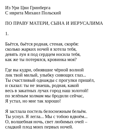
Из Ури Цви Гринберга
C иврита Михаил Польский
ПО ПРАВУ МАТЕРИ, СЫНА И ИЕРУСАЛИМА
1.
Бьётся, бьётся родная, стеная, скорбя:
сколько жарких ночей я хотела тебя,
девять лун я под сердцем носила тебя,
как же ты потерялся, кровинка моя?
Где вы кудри, обнявшие чёрной волной
лик твой милый, улыбку сияющих глаз...
Ты счастливый однажды с прогулки пришёл,
и сказал: ты не знаешь, родная, какой
весь в закатных лучах город наш золотой!
по зелёным холмам мы бродили сейчас,
Я устал, но мне так хорошо!
Я застлала постель белоснежным бельём.
Ты уснул. Я легла... Мы с тобою вдвоём...
О, волшебная ночь, свет любимых очей –
сладкий плод моих первых ночей.