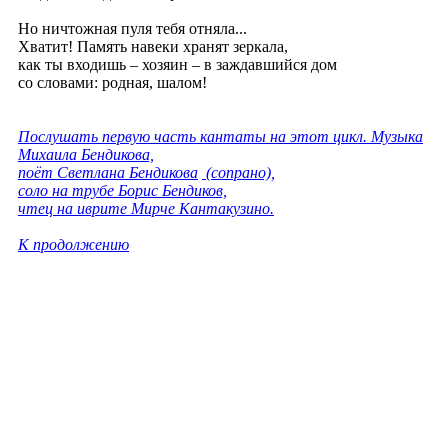
Но ничтожная пуля тебя отняла...
Хватит! Память навеки хранят зеркала,
как ты входишь – хозяин – в заждавшийся дом
со словами: родная, шалом!
Послушать первую часть кантаты на этот цикл. Музыка
Михаила Бендикова,
поёт Светлана Бендикова
(сопрано),
соло на трубе Борис Бендиков,
чтец на иврите Мирче Кантакузино.
К продолжению