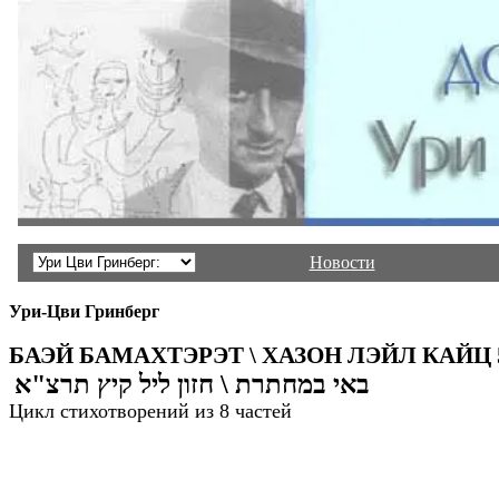
Новости
Ури-Цви Гринберг
БАЭЙ БАМАХТЭРЭТ \ ХАЗОН ЛЭЙЛ КАЙЦ 
באי במחתרת \ חזון ליל קיץ תרצ"א
Цикл стихотворений из 8 частей