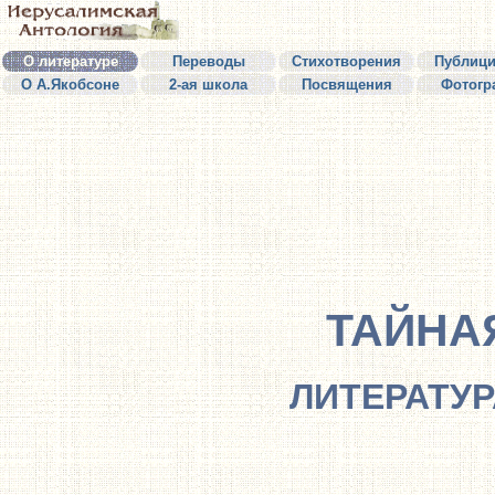
О литературе
Переводы
Стихотворения
Публици
О А.Якобсоне
2-ая школа
Посвящения
Фотогр
ТАЙНА
ЛИТЕРАТУР