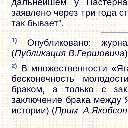
дальнейшем у Пастерна
заявлено через три года с
так бывает".
1)
Опубликовано: журн
(
Публикация В.Гершовича
)
2)
В множественности «Яга
бесконечность молодост
браком, а только с за
заключение брака между Я
истории) (
Прим. А.Якобсон