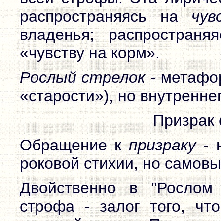
распространяясь на
чу
владенья; распростран
«чувству на корм».
Рослый стрелок -
метафор
«старости»), но внутреннег
Призрак 
Обращение к
призраку
- 
роковой стихии, но самовы
Двойственно в "Рослом
строфа - залог того, ч