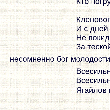
Кто погр
Кленовог
И с дней
Не покид
За теско
несомненно бог молодости
Всесильн
Всесильн
Ягайлов 