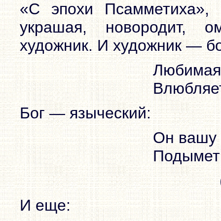
«С эпохи Псамметиха», 
украшая, новородит, 
художник. И художник — бо
Любимая 
Влюбляет
Бог — языческий:
Он вашу 
Подымет 
И еще: