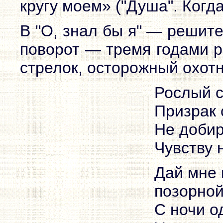
кругу моем» ("Душа". Когда
В "О, знал бы я" — решит
поворот — тремя годами р
стрелок, осторожный охотн
Рослый с
Призрак 
Не добир
Чувству 
Дай мне 
позорной
С ночи о