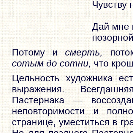
Чувству 
Дай мне 
позорной
Потому и
смерть,
пото
сотым до сотни,
что кро
Цельность художника ест
выражения. Всегдашн
Пастернака — воссозд
неповторимости и полн
странице, уместиться в гр