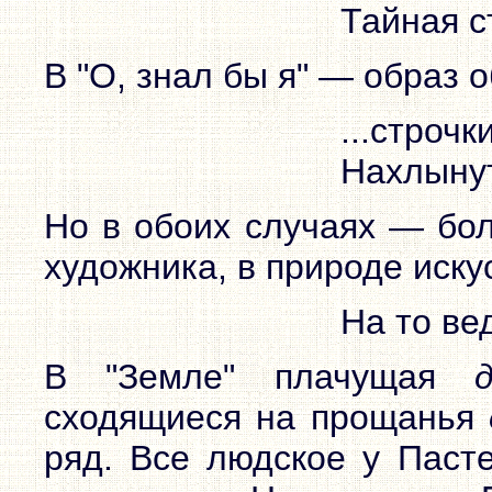
Тайная с
В "О, знал бы я" — образ 
...строч
Нахлынут
Но в обоих случаях — бол
художника, в природе иску
На то ве
В "Земле" плачущая
сходящиеся на прощанья
ряд. Все людское у Пасте