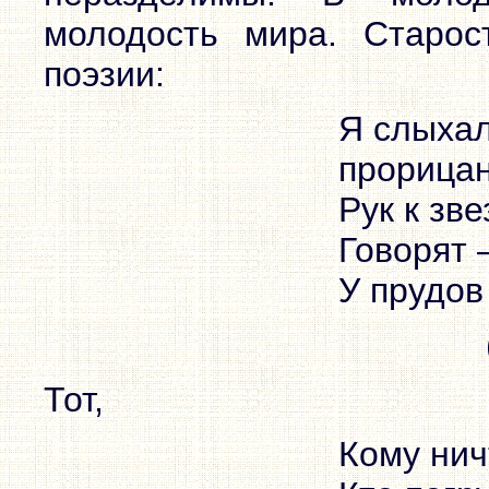
молодость мира. Старос
поэзии:
Я слыхал
прорицан
Рук к зв
Говорят 
У прудов 
Тот,
Кому нич