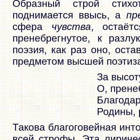
Образный строй стихо
поднимается ввысь, а
пр
сфера
чувства
, остаёт
пренебрегнутое, к разл
поэзия, как раз оно, ост
предметом высшей поэтиз
За высот
О, прене
Благодар
Родины, 
Такова благоговейная инт
всей строфы. Эта лиричес