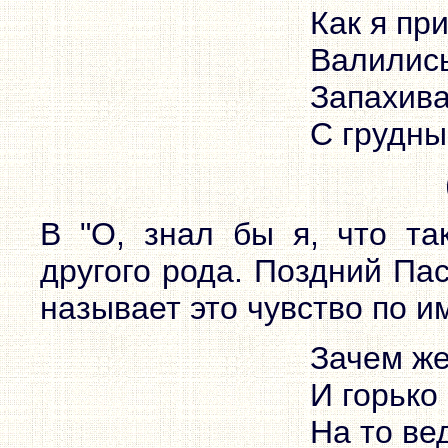
Как я пр
Валились
Запахива
С грудны
В "О, знал бы я, что та
другого рода. Поздний Па
называет это чувство по и
Зачем же
И горько
На то ве