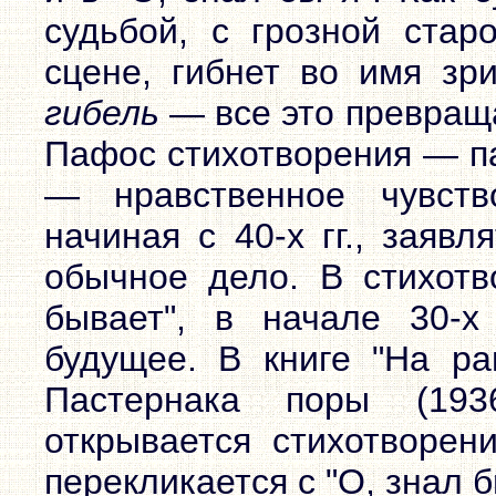
судьбой, с грозной ста
сцене, гибнет во имя зр
гибель
— все это превраща
Пафос стихотворения — п
— нравственное чувств
начиная с 40-х гг., заяв
обычное дело. В стихотв
бывает", в начале 30-х 
будущее. В книге "На ра
Пастернака поры (1936
открывается стихотворен
перекликается с "О, знал б