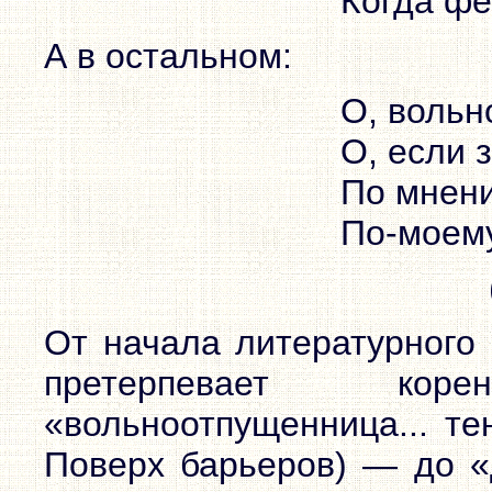
Когда фе
А в остальном:
О, вольн
О, если 
По мнени
По-моему
От начала литературного 
претерпевает ко
«вольноотпущенница... те
Поверх барьеров) — до «