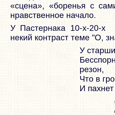
«сцена», «боренья с сам
нравственное начало.
У Пастернака 10-x-20-x 
некий контраст теме "О, зн
У старши
Бесспорн
резон,
Что в гр
И пахнет