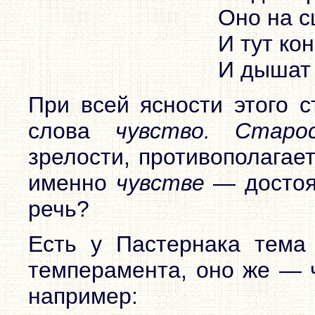
Оно на с
И тут ко
И дышат 
При всей ясности этого с
слова
чувство. Старо
зрелости, противополагае
именно
чувстве
— достоян
речь?
Есть у Пастернака тема 
темперамента, оно же — ч
например: