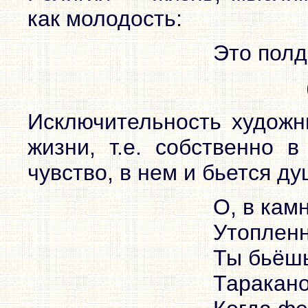
как молодость:
Это полд
Исключительность художн
жизни, т.е. собственно 
чувство, в нем и бьется ду
О, в кам
Утопленн
Ты бьёшь
Таракано