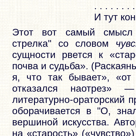
. . . . . . . 
И тут ко
Этот вот самый смысл 
стрелка" со словом
чув
сущности рвется к «стар
почва и судьба». (Раскаян
я, что так бывает», «от
отказался наотрез» —
литературно-ораторский п
оборачивается в "О, зна
вершиной искусства. Авто
на «старость» («чувство»