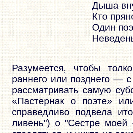
Дыша вн
Кто прян
Один поэ
Неведень
Разумеется, чтобы толк
раннего или позднего — с
рассматривать самую субс
«Пастернак о поэте» ил
справедливо подвела ито
ливень") о "Сестре моей 