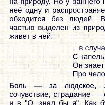
на природу. Но у раннего
неё одну и распространяе
обходится без людей. В
частью выделен из приро
живет в ней:
...в слу
С капель
Он знает
Про чело
Боль — за людское, з
сочувствие, страдание — 
и в "О, знал бы я". Как 