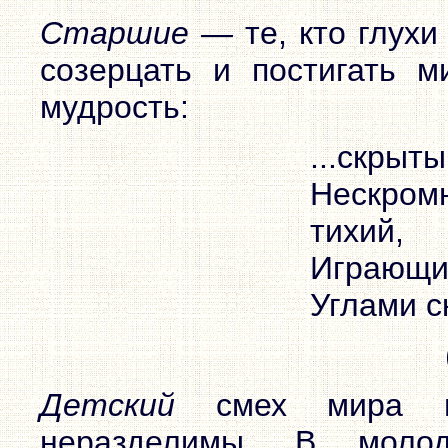
Старшие —
те, кто глухи
созерцать и постигать м
мудрость:
...скрыты
Нескром
тихий,
Играющи
Углами с
Детский
смех мира
неразделимы. В моло