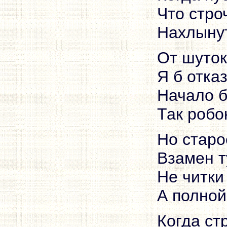
Что стро
Нахлынут
От шуток
Я б отка
Начало б
Так робо
Но старо
Взамен т
Не читки
А полной
Когда ст