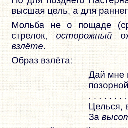
Но для позднего Пастерна
высшая цель, а для ранне
Мольба не о пощаде (с
стрелок,
осторожный
ох
взлёте
.
Образ взлёта:
Дай мне 
позорно
. . . . . . . 
Целься, 
За
высо