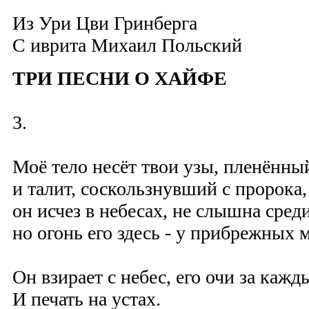
Из Ури Цви Гринберга
C иврита
Михаил Польский
ТРИ ПЕСНИ О ХАЙФЕ
3.
Моё тело несёт твои узы, пленённы
и талит, соскользнувший с пророка,
он исчез в небесах, не слышна среди
но огонь его здесь - у прибрежных 
Он взирает с небес, его очи за кажд
И печать на устах.