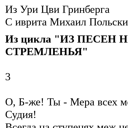
Из Ури Цви Гринберга
C иврита Михаил Польск
Из цикла "ИЗ ПЕСЕН
СТРЕМЛЕНЬЯ"
3
О, Б-же! Ты - Мера всех м
Судия!
Всегда на ступенях меж н