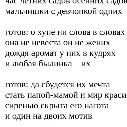
час летних садов осенних садо
мальчишки с девчонкой одних
готов: о хупе ни слова в словах
она не невеста он не жених
дождя аромат у них в кудрях
и любая былинка – их
готов: да сбудется их мечта
стать папой-мамой и мир краси
сиренью скрыта его нагота
и один на двоих мотив