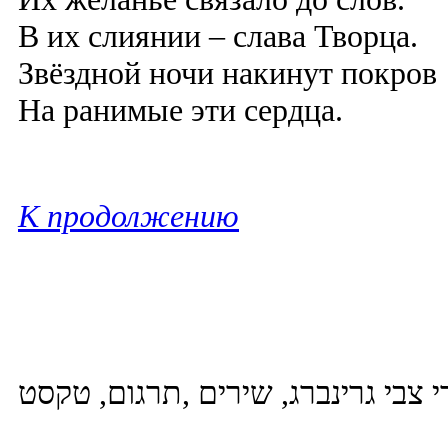
В их слиянии – слава Творца.
Звёздной ночи накинут покров
На ранимые эти сердца.
К продолжению
י צבי גרינברג, שירים ,תרגום, טקסט