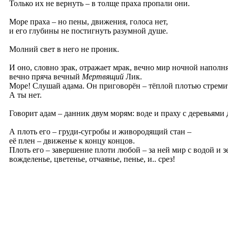
Только их не вернуть – в толще праха пропали они.
Море праха – но пены, движения, голоса нет,
и его глубины не постигнуть разумной душе.
Молний свет в него не проник.
И оно, словно зрак, отражает мрак, вечно мир ночной наполня
вечно пряча вечный
Мертвящий
Лик.
Море! Слушай адама. Он приговорён – тёплой плотью стремит
А ты нет.
Говорит адам – данник двум морям: воде и праху с деревьями 
А плоть его – груди-сугробы и живородящий стан –
её плен – движенье к концу концов.
Плоть его – завершение плоти любой – за ней мир с водой и з
вожделенье, цветенье, отчаянье, пенье, и.. срез!