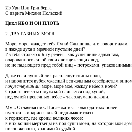
Из Ури Цви Гринберга
C иврита Михаил Польский
Цикл ИБО И ОН ПЛОТЬ
2.
ДВА РАЗНЫХ МОРЯ
Море, море, жаждет тебя Луна! Слышишь, что говорит адам,
в жажде духа в мрачной пустыне дней?
Из тебя столько к Б-гу речей – как услышишь адама там,
очарованного силой твоих вожделеющих вод,
но не падающего пред тобой ниц – потрохами, упакованными
Даже если лунный лик расплещут спины волн,
и наполнится кубок ужасный венчальным серебристым вином
почувствуешь ли
, море, море моё, жажду небес в ночи?
Страсть невесты с мужской сливается под хупой,
под хупой превечных небес – так задумано искони.
Мм... Отчаянья пик. После жатвы – благодатных полей
пустота.. кипарисы аллей поднимают глаза
к горизонту, где кроны великих лесов:
в них вошли мертвецы из-под суши моей, на которой мой дом
полон жизнью, хранимый судьбой.