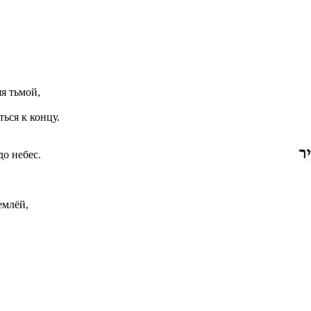
я тьмой,
ься к концу.
до небес.
емлёй,