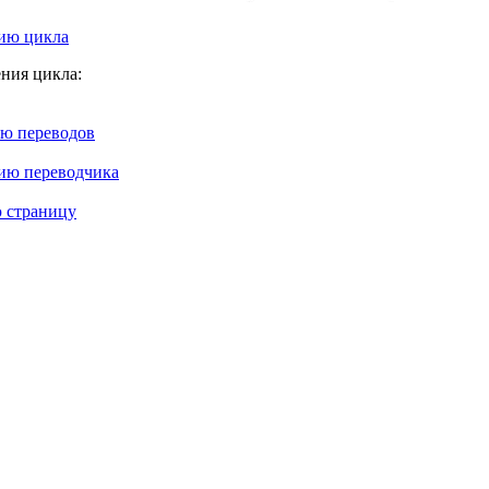
ию цикла
ния цикла:
ию переводов
ию переводчика
 страницу