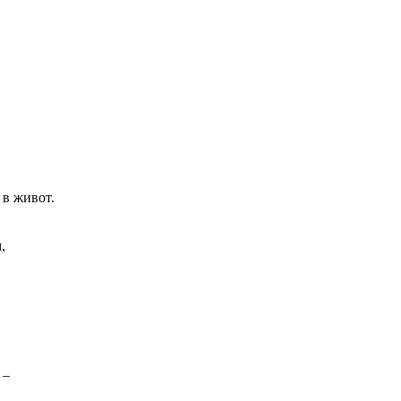
 в живот.
,
 –