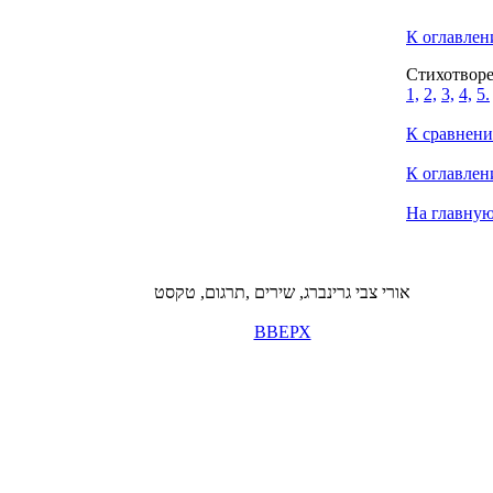
К оглавлен
Стихотворе
1,
2,
3,
4,
5.
К сравнен
К оглавлен
На главную
אורי צבי גרינברג, שירים ,תרגום, טקסט
ВВЕРХ