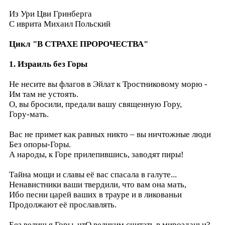
Из Ури Цви Гринберга
C иврита
Михаил Польский
Цикл "В СТРАХЕ ПРОРОЧЕСТВА"
1.
Израиль без Горы
Не несите вы флагов в Эйлат к Тростниковому морю -
Им там не устоять.
О, вы бросили, предали вашу священную Гору,
Гору-мать.
Вас не примет как равных никто – вы ничтожные люди
Без опоры-Горы.
А народы, к Горе прилепившись, заводят пиры!
Тайна мощи и славы её вас спасала в галуте...
Ненавистники ваши твердили, что вам она мать,
Ибо песни царей ваших в трауре и в ликованьи
Продолжают её прославлять.
Без величья Горы, чтО великим считать в мирозданьи?