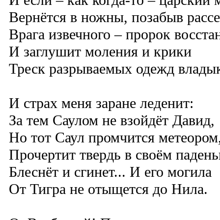
И если – как когда-то – царский 
Вернётся в ножны, позабыв расс
Врага извечного – пророк восстан
И заглушит моления и крики
Треск разрываемых одежд влады
И страх меня заране леденит:
За тем Саулом не взойдёт Давид,
Но тот Саул промчится метеором
Прочертит твердь в своём падень
Блеснёт и сгинет... И его могила
От Тигра не отыщется до Нила.