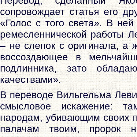
Перевод, сделанный Яко
сопровождает статья его др
«Голос с того света». В ней
ремесленнической работы Ле
– не слепок с оригинала, а 
воссоздающее в мельчайш
подлинника, зато облада
качествами».
В переводе Вильгельма Леви
смысловое искажение: та
народам, убивающим своих п
палачам твоим, пророк 