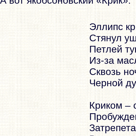
А вот якобсоновский «Крик»:
Эллипс кр
Стянул у
Петлей ту
Из-за мас
Сквозь но
Черной ду
Криком –
Пробужде
Затрепет