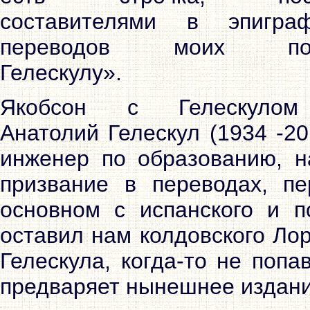
составителями в эпигра
переводов моих посв
Гелескулу».
Якобсон с Гелескулом
Анатолий Гелескул (1934 -20
инженер по образованию, 
призвание в переводах, п
основном с испанского и п
оставил нам колдовского Ло
Гелескула, когда-то не поп
предваряет нынешнее издани