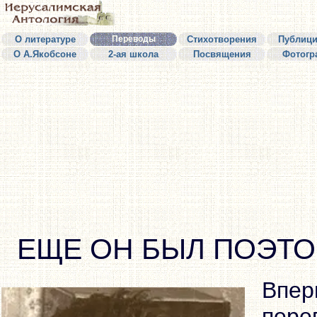
О литературе
Переводы
Стихотворения
Публици
О А.Якобсоне
2-ая школа
Посвящения
Фотогр
ЕЩЕ ОН БЫЛ ПОЭТО
Впер
пере