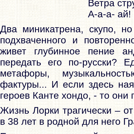
Ветра стр
Два миникатрена, скупо, но
подхваченного и повторенн
живет глубинное пение ан
передать его по-русски? Е
метафоры, музыкальност
фактуры... И если здесь на
героев Канте хондо, - то они 
Жизнь Лорки трагически – о
в 38 лет в родной для него Г