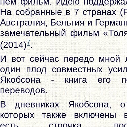
нем фильм. Идею поддержал
На собранные в 7 странах (
Австралия, Бельгия и Германи
замечательный фильм «Толя
7
(2014)
.
И вот сейчас передо мной
один плод совместных уси
Якобсона - книга его по
переводов.
В дневниках Якобсона, о
которых также включены в
есть строчка, поста