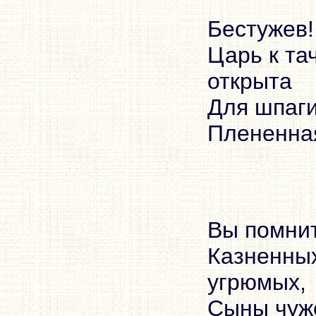
Бестужев!
Царь к та
открыта
Для шпаги
Вы помнит
Казненных
угрюмых,
Сыны чужо