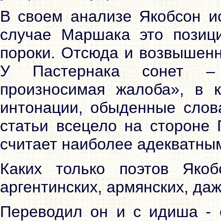
В своем анализе Якобсон ис
случае Маршака это позици
пороки. Отсюда и возвышенн
У Пастернака сонет – 
произносимая жалоба», в к
интонации, обыденные слова
статьи всецело на стороне 
считает наиболее адекватны
Каких только поэтов Якоб
аргентинских, армянских, даж
Переводил он и с идиша - о