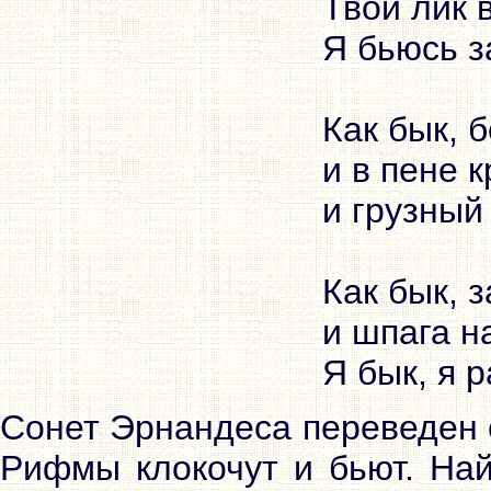
Твой лик 
Я бьюсь з
Как бык, 
и в пене 
и грузный
Как бык, 
и шпага н
Сонет Эрнандеса переведен 
Рифмы клокочут и бьют. Най