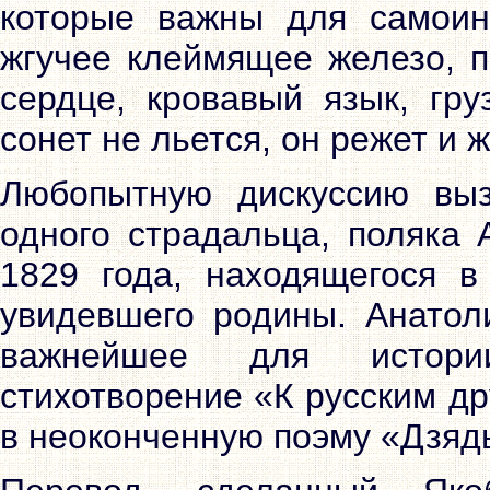
которые важны для самоин
жгучее клеймящее железо, п
сердце, кровавый язык, гру
сонет не льется, он режет и ж
Любопытную дискуссию выз
одного страдальца, поляка 
1829 года, находящегося в
увидевшего родины. Анатол
важнейшее для истории
стихотворение «К русским д
в неоконченную поэму «Дзяд