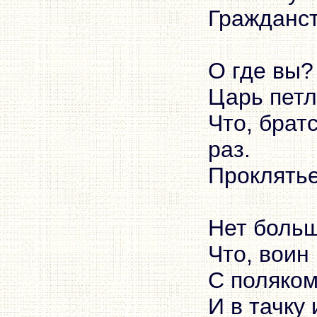
Гражданст
О где вы?
Царь петл
Что, брат
раз.
Проклятье
Нет больш
Что, воин
С поляком