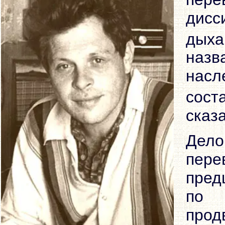
дисс
дыха
назв
нас
сост
сказ
Дел
пере
пред
по 
про