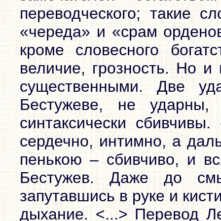
переводческого; такие сл
«череда» и «срам орденов
кроме словесного богатс
величие, грозность. Но и
существенными. Две у
Бестужеве, не ударны,
синтаксически сбивчивы.
сердечно, интимно, а дал
пенькою – сбивчиво, и вс
Бестужев. Даже до см
запутавшись в руке и кисти
дыхание. <...> Перевод Л