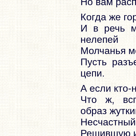
Но вам рас
Когда же го
И в речь м
нелепей
Молчанья мо
Пусть разъ
цепи.
А если кто-
Что ж, вс
образ жутки
Несчастный 
Решившую из