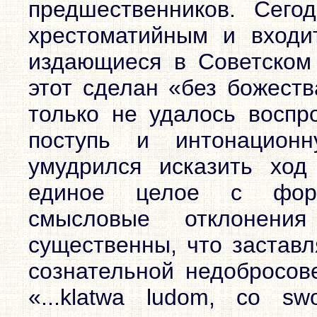
предшественников. Сего
хрестоматийным и входи
издающиеся в Советском
этот сделан «без божеств
только не удалось воспр
поступь и интонацион
умудрился исказить ход
единое целое с форм
смысловые отклонени
существенны, что заставл
сознательной недобросове
«...klatwa ludom, со swo