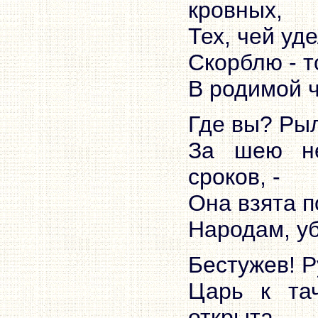
кровных,
Тех, чей уде
Скорблю - т
В родимой ч
Где вы? Рыл
За шею не
сроков, -
Она взята п
Народам, у
Бестужев! Р
Царь к тач
открыта