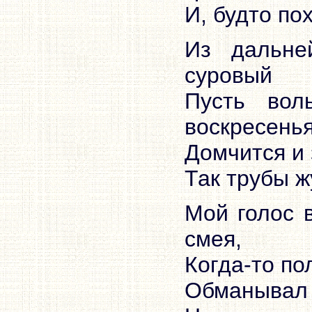
И, будто по
Из дальне
суровый
Пусть вол
воскресенья
Домчится и 
Так трубы 
Мой голос в
смея,
Когда-то по
Обманывал е