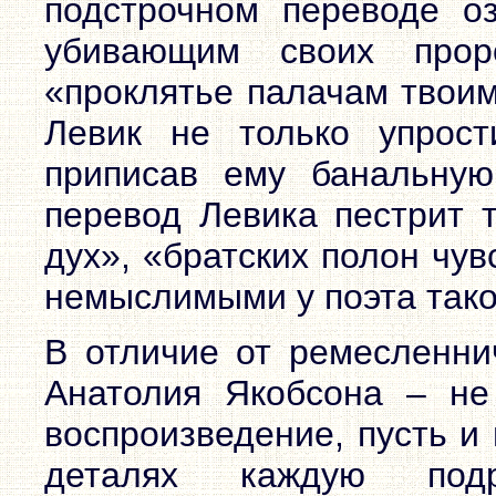
подстрочном переводе озн
убивающим своих прор
«проклятье палачам твоим
Левик не только упрост
приписав ему банальную
перевод Левика пестрит 
дух», «братских полон чув
немыслимыми у поэта тако
В отличие от ремесленни
Анатолия Якобсона – не
воспроизведение, пусть и
деталях каждую подр