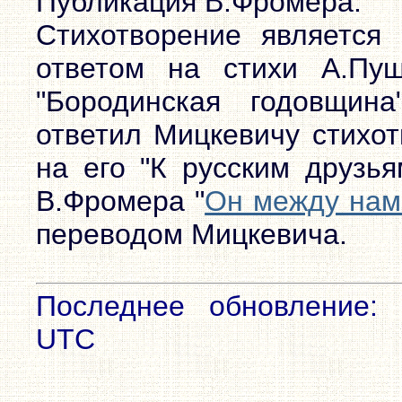
Публикация В.Фромера.
Стихотворение являетс
ответом на стихи А.Пуш
"Бородинская годовщин
ответил Мицкевичу стихо
на его "К русским друзь
В.Фромера "
Он между нам
переводом Мицкевича.
Последнее обновление: 
UTC