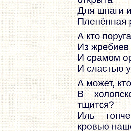
Для шпаги и
Пленённая р
А кто поруг
Из жребиев 
И срамом о
И сластью у
А может, к
В холопск
тщится?
Иль топче
кровью наш