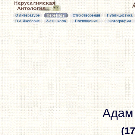
О литературе
Переводы
Стихотворения
Публицистика
О А.Якобсоне
2-ая школа
Посвящения
Фотографии
Адам
(1