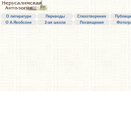
О литературе
Переводы
Стихотворения
Публици
О А.Якобсоне
2-ая школа
Посвящения
Фотогр