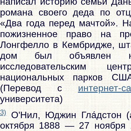
написал историю семьи Даны
романа своего деда по от
«Два года перед мачтой». На
пожизненное право на пр
Лонгфелло в Кембридже, шта
дом был объявлен на
исследовательским цен
национальных парков США
(Перевод с
интернет-
университета)
3)
О'Нил, Юджин Гла́дстон (а
октября 1888 — 27 ноября 