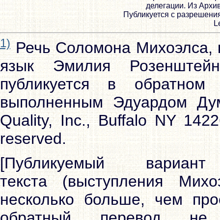
делегации. Из Архи
Публикуется с разрешения
L
1)
Речь Соломона Михоэлса, 
язык Эмилия Розенштей
публикуется в обратном
выполненным Эдуардом Дум
Quality, Inc., Buffalo NY 142
reserved.
[Публикуемый вариант
текста (выступления Мих
нeсколько больше, чем про
обратный перевод не 