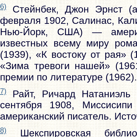
6)
Стейнбек, Джон Эрнст (анг
февраля 1902, Салинас, Кал
Нью-Йорк, США) — америк
известных всему миру рома
(1939), «К востоку от рая» 
«Зима тревоги нашей» (1961
премии по литературе (1962)
7)
Райт, Ричард Натаниэль (а
сентября 1908, Миссисип
американский писатель. Исто
8)
Шекспировская библио