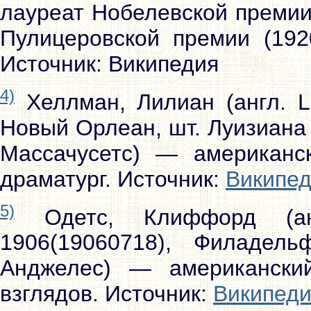
лауреат Нобелевской премии
Пулицеровской премии (1920
Источник:
Википедия
4)
Хеллман, Лилиан (англ. Li
Новый Орлеан, шт. Луизиана 
Массачусетс) — американск
драматург. Источник:
Википе
5)
Одетс, Клиффорд (анг
1906(19060718), Филадел
Анджелес) — американски
взглядов. Источник:
Википед