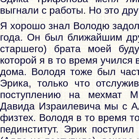
выгнали с работы. Но это дру
Я хорошо знал Володю задолг
года. Он был ближайшим дру
старшего) брата моей буд
которой я в то время учился 
дома. Володя тоже был част
Эрика, только что отслужи
поступлению на мехмат М
Давида Израилевича мы с Ал
физтех. Володя в то время т
пединститут. Эрик поступил