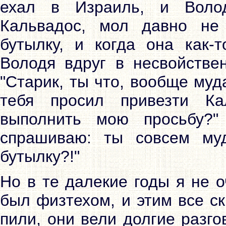
ехал в Израиль, и Воло
Кальвадос, мол давно не
бутылку, и когда она как-
Володя вдруг в несвойстве
"Старик, ты что, вообще муда
тебя просил привезти К
выполнить мою просьбу?"
спрашиваю: ты совсем му
бутылку?!"
Но в те далекие годы я не о
был физтехом, и этим все с
пили, они вели долгие разго