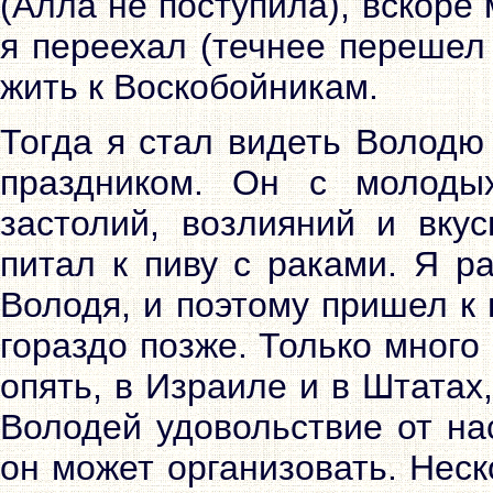
(Алла не поступила), вскоре 
я переехал (течнее перешел
жить к Воскобойникам.
Тогда я стал видеть Володю
праздником. Он с молод
застолий, возлияний и вку
питал к пиву с раками. Я р
Володя, и поэтому пришел к п
гораздо позже. Только много
опять, в Израиле и в Штатах
Володей удовольствие от на
он может организовать. Неск