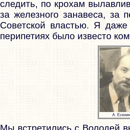
следить, по крохам вылавли
за железного занавеса, за 
Советской властью. Я даже 
перипетиях было известо ком
А. Есенин
Мы встретились с Володей вн