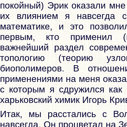
покойный) Эрик оказали мне
их влиянием я навсегда с
математике, и это позвол
первым, кто применил (
важнейший раздел современ
топологию (теорию узл
биополимеров. В отношен
применениями на меня оказа
с которым я сдружился как 
харьковский химик Игорь Кри
Итак, мы расстались с Вол
навсегда. Он процветал на З