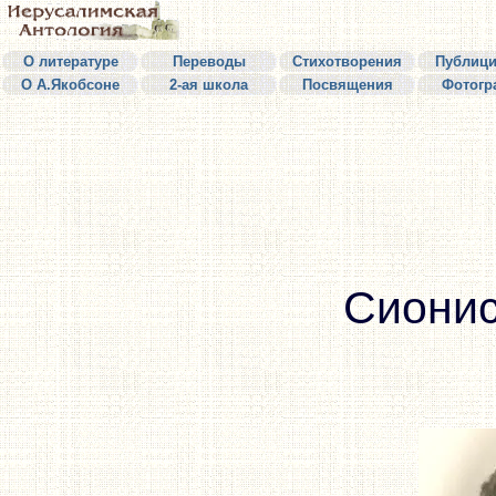
О литературе
Переводы
Стихотворения
Публици
О А.Якобсоне
2-ая школа
Посвящения
Фотогр
Сионис