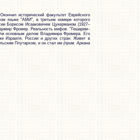
Окончил исторический факультет Еврейского
ком языке "АМИ", в третьем номере которого
ссии Борисом Исааковичем Цукерманом (1927–
ладимир Фромер. Реальность мифов. "Гешарим–
тали основным делом Владимира Фромера. Его
ке Израиля, России и других стран. Живет в
ильским Плутархом, и он стал им
(прим. Аркана