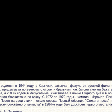
родился в 1944 году в Киргизии, закончил факультет русской филоло
, придумывая по вечерам с отцом и братьями, как бы они смогли бежат
е, а с 80-х годов в Иерусалиме. Участвовал в войне Судного дня и в о
мпион Узбекистана по боксу. С 1972 по 1979 годы – чемпион Израиля. По
 Песен на свои стихи – около сорока. Первый сборник, "Стихи и проза", 
есня сожжённого танкиста" в 1984-м году был удостоен первого места на
м. А. Зарецкого)