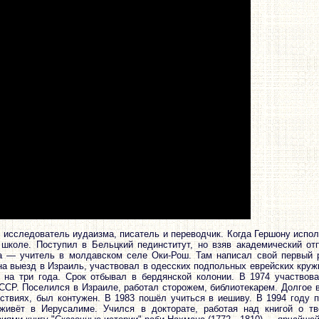
 исследователь иудаизма, писатель и переводчик. Когда Гершону испол
 школе. Поступил в Бельцкий пединститут, но взяв академический от
а ― учитель в молдавском селе Оки-Рош. Там написал свой первый р
а выезд в Израиль, участвовал в одесских подпольных еврейских круж
на три года. Срок отбывал в бердянской колонии. В 1974 участвов
СССР. Поселился в Израиле, работал сторожем, библиотекарем. Долгое 
ствиях, был контужен. В 1983 пошёл учиться в иешиву. В 1994 году п
живёт в Иерусалиме. Учился в докторате, работая над книгой о тв