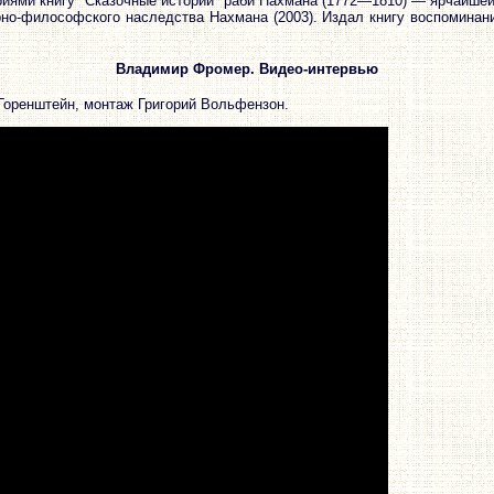
риями книгу "Сказочные истории" раби Нахмана (1772—1810) ― ярчайше
но-философского наследства Нахмана (2003). Издал книгу воспоминани
Владимир Фромер. Видео-интервью
Горенштейн, монтаж Григорий Вольфензон.