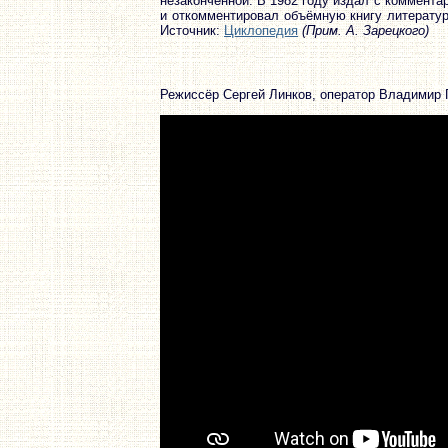
незаконченной. В 1982 году издал с коммента
и откомментировал объёмную книгу литератур
Источник:
Циклопедия
(Прим. А. Зарецкого)
Режиссёр Сергей Линков, оператор Владимир 