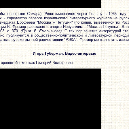
бышеве (ныне Самара). Репатриировался через Польшу в 1965 году. 
х - соредактор первого израильского литературного журнала на русс
енедикта Ерофеева "Москва – Петушки" (по копии, вывезенной из Ро
ации В. Фромер рассказал в очерке Иерусалим – "Москва-Петушки": В
03. с. 370.
(Прим. В. Емельянова)
. С тех пор занятия литературой с
ярно публикуются в общественно-политической и литературной периоди
ватель русскоязычной радиостанции "РЭКА". Фромер мечтал стать изра
Игорь Губерман. Видео-интервью
Горенштейн, монтаж Григорий Вольфензон.