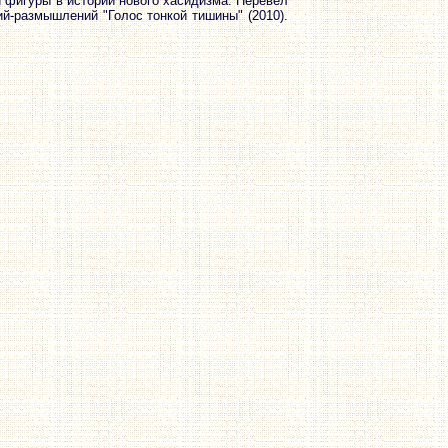
й фигуры в истории нового хасидизма. Перевёл
й-размышлений "Голос тонкой тишины" (2010).