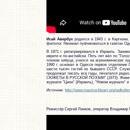
Исай Авербух
родился в 1943 г. в Киргизии
филолог. Начинал публиковаться в газетах Од
В 1971 г. репатриировался в Израиль. Заним
иврите и по-английски. Пять лет вёл по "Гол
членом кибуца, учился на агрономических ку
1990 г. основал в Одессе первое отделение 
шести тысяч гостей из бывшего СССР. Служи
продолжал писать все годы, печатался редк
СЮЖЕТЫ В РУССКОЙ ПОЭЗИИ" (1973). Живет в 
журнале "Цион" (Израиль), "Новом журнале" и 
Источник:
http://www.maxima-library.org/redkolle
Режиссёр Сергей Линков, оператор Владимир 