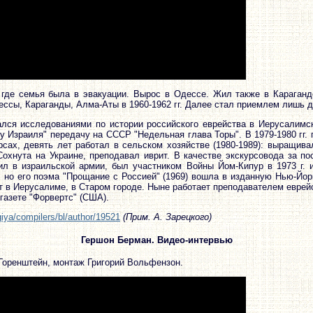
, где семья была в эвакуации. Вырос в Одессе. Жил также в Караганд
ессы, Караганды, Алма-Аты в 1960-1962 гг. Далее стал приемлем лишь 
ался исследованиями по истории российского еврейства в Иерусалимс
осу Израиля" передачу на СССР "Недельная глава Торы". В 1979-1980 гг
рсах, девять лет работал в сельском хозяйстве (1980-1989): выращи
Сохнута на Украине, преподавал иврит. В качестве экскурсовода за п
л в израильской армии, был участником Войны Йом-Кипур в 1973 г. и
о, но его поэма "Прощание с Россией" (1969) вошла в изданную Нью-Й
Иерусалиме, в Старом городе. Ныне работает преподавателем еврейск
газете "Форвертс" (США).
giya/compilers/bl/author/19521
(Прим. А. Зарецкого)
Гершон Берман. Видео-интервью
Горенштейн, монтаж Григорий Вольфензон.