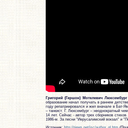
Григорий (Гершон) Мотелевич Люксембург
образование начал получать в раннем детстве
году репатриировался и жил вначале в Бат-Ям
– танкист. Г. Люксембург – неоднократный че
14 лет. Сейчас - автор трех сборников стихов.
1986-м. За песни "Иерусалимский вокзал" и "П
Источник:
http://rjews.net/jsc/author_gl.htm
(При