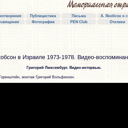
хотворения
Публицистика
Письма
А. Якобсон о 
освящения
Фотографии
PEN Club
Отклики
обсон в Израиле 1973-1978. Видео-воспомина
Григорий Люксембург. Видео-интервью.
Горенштейн, монтаж Григорий Вольфензон.