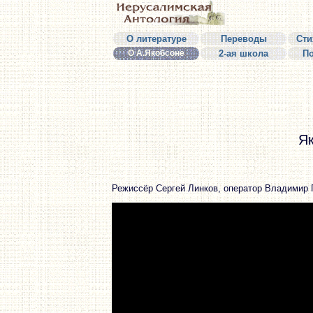
О литературе
Переводы
Сти
О А.Якобсоне
2-ая школа
П
Як
Режиссёр Сергей Линков, оператор Владимир 