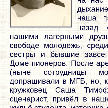
на нас 
дыхание
наша г
назад 
нашими лагерными друз
свободе молодёжь, сред
сестры и бывшие завсег
Доме пионеров. После аре
(ныне сотрудницы мо
допрашивали в МГБ, но, к
кружковец Саша Тимоф
сценарист, привёл в наш
жильё студента–историка 