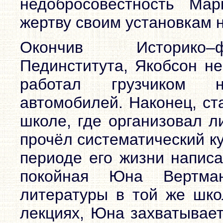
недобросовестность Мар
жертву своим установкам 
Окончив Историко–ф
Пединститута, Якобсон не
работал грузчиком 
автомобилей. Наконец, ст
школе, где организовал л
прочёл систематический ку
периоде его жизни написа
покойная Юна Вертма
литературы в той же шко
лекциях, Юна захватывает