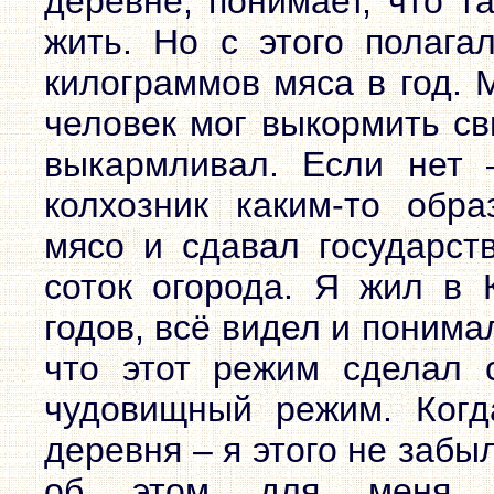
деревне, понимает, что т
жить. Но с этого полагал
килограммов мяса в год. 
человек мог выкормить св
выкармливал. Если нет 
колхозник каким-то обра
мясо и сдавал государств
соток огорода. Я жил в 
годов, всё видел и понима
что этот режим сделал 
чудовищный режим. Когд
деревня – я этого не забы
об этом для меня 