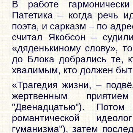
В работе гармонически
Патетика – когда речь и
поэта, и сарказм – по адре
считал Якобсон – судил
«дяденькиному слову», то
до Блока добрались те, 
хвалимым, кто должен быть
«Трагедия жизни, – подвё
жертвенным приятием
"Двенадцатью"). Пото
романтической идеоло
гуманизма"), затем после