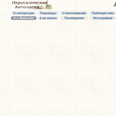
О литературе
Переводы
Стихотворения
Публицистика
О А.Якобсоне
2-ая школа
Посвящения
Фотографии