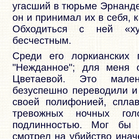
угасший в тюрьме Эрнанде
он и принимал их в себя, 
Обходиться с ней «х
бесчестным.
Среди его лоркианских 
"Нежданное"; для меня 
Цветаевой. Это мале
безуспешно переводили и 
своей полифонией, сплав
тревожных ночных го
подлинностью. Мог бы 
смотрел на убийство иначе