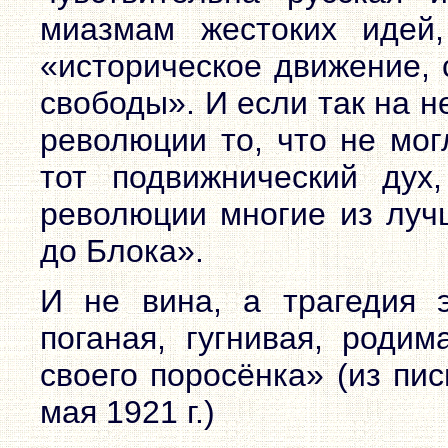
миазмам жестоких идей,
«историческое движение, 
свободы». И если так на н
революции то, что не мог
тот подвижнический дух
революции многие из луч
до Блока».
И не вина, а трагедия э
поганая, гугнивая, родим
своего поросёнка» (из пи
мая 1921 г.)