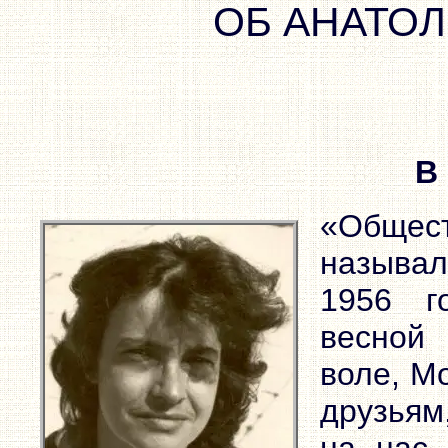
ОБ АНАТО
В
«Общес
называ
1956 г
весной
воле, М
друзьям