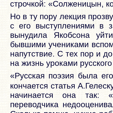
строчкой: «Солженицын, к
Но в ту пору лекция прозв
с его выступлениями в з
вынудила Якобсона уйт
бывшими учениками вспом
напутствие. С тех пор и д
на жизнь уроками русского
«Русская поэзия была ег
кончается статья А.Гелес
начинается она так: 
переводчика недооценива