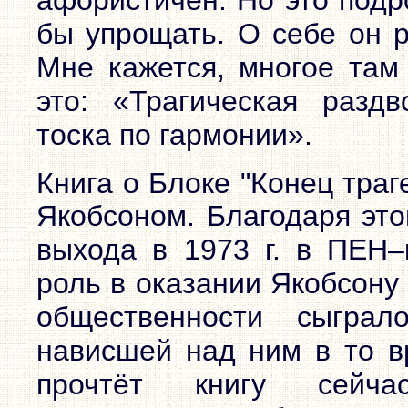
бы упрощать. О себе он р
Мне кажется, многое там 
это: «Трагическая раздв
тоска по гармонии».
Книга о Блоке "Конец траг
Якобсоном. Благодаря это
выхода в 1973 г. в ПЕН–
роль в оказании Якобсону
общественности сыгра
нависшей над ним в то вр
прочтёт книгу сейча