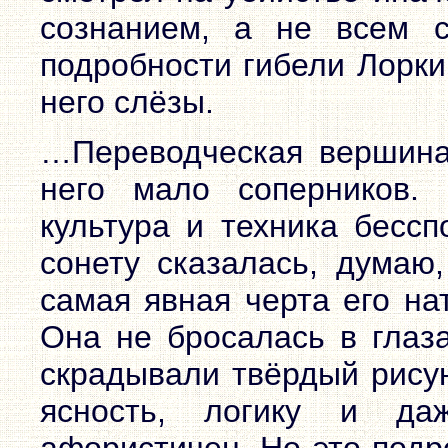
сознанием, а не всем 
подробности гибели Лорки
него слёзы.
…Переводческая вершина 
него мало соперников. 
культура и техника бесс
сонету сказалась, думаю,
самая явная черта его на
Она не бросалась в глаз
скрадывали твёрдый рису
ясность, логику и д
афористичен. Но это подр