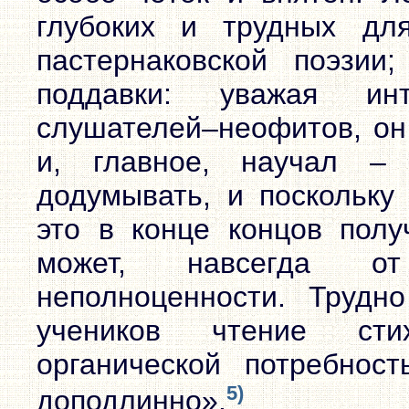
глубоких и трудных дл
пастернаковской поэзи
поддавки: уважая ин
слушателей–неофитов, он 
и, главное, научал –
додумывать, и поскольку
это в конце концов полу
может, навсегда от 
неполноценности. Трудн
учеников чтение сти
органической потребнос
5)
доподлинно».