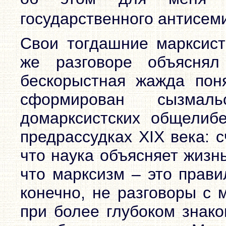
государственного антисем
Свои тогдашние марксист
же разговоре объясня
бескорыстная жажда пон
сформирован сызмал
домарксистских общелибе
предрассудках XIX века: с
что наука объясняет жизн
что марксизм – это прави
конечно, не разговоры с 
при более глубоком знако