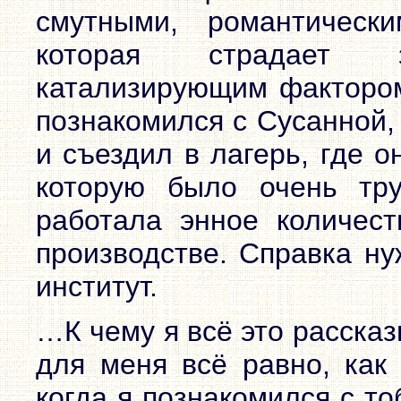
смутными, романтическ
которая страдает 
катализирующим фактором.
познакомился с Сусанной,
и съездил в лагерь, где о
которую было очень тру
работала энное количес
производстве. Справка ну
институт.
…К чему я всё это расска
для меня всё равно, как 
когда я познакомился с т