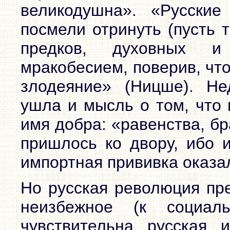
великодушна». «Русские
посмели отринуть (пусть 
предков, духовных и
мракобесием, поверив, чт
злодеяние» (Ницше). Не
ушла и мысль о том, что 
имя добра: «равенства, бр
пришлось ко двору, ибо 
импортная прививка оказал
Но русская революция пре
неизбежное (к социал
чувствительна русская 