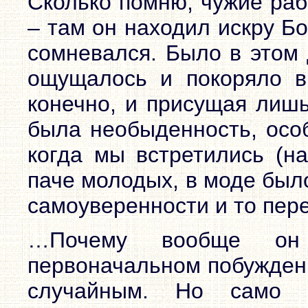
Сколько помню, чужие раб
– там он находил искру Б
сомневался. Было в этом 
ощущалось и покоряло в
конечно, и присущая лишь
была необыденность, особ
когда мы встретились (на
паче молодых, в моде был
самоуверенности и то пер
…Почему вообще он
первоначальном побуждени
случайным. Но само п