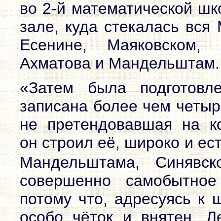
во 2-й математической шк
зале, куда стекалась вся
Есенине, Маяковском,
Ахматова и Мандельштам.
«Затем была подготовле
записана более чем четыр
не претендовавшая на ко
он строил её, широко и ес
Мандельштама, Синявско
совершенно самобытное
потому что, адресуясь к 
особо чёток и внятен. Л