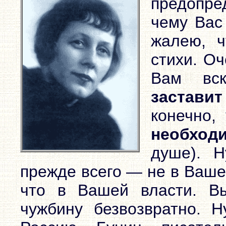
предопре
чему Вас
жалею, ч
стихи. О
Вам вск
заставит
конечно,
необход
душе). 
прежде всего — не в Вашей
что в Вашей власти. Вы
чужбину безвозвратно. Н