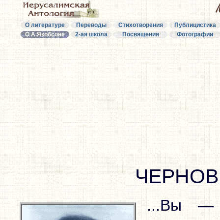
О литературе
Переводы
Стихотворения
Публицистика
О А.Якобсоне
2-ая школа
Посвящения
Фотографии
ЧЕРНОВ
...Вы —