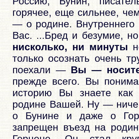
Россию, Бунин, писате
горячее, еще сильнее, чем
— о родине. Внутреннего 
Вас. ...Бред и безумие, н
нисколько, ни минуты
н
только осознать очень тр
поехали —
Вы — носите
прежде всего. Вы понимае
историю Вы знаете как 
родине Вашей. Ну — ничег
о Бунине и даже о Гор
запрещен въезд на родин
Герцене. Он стал кру