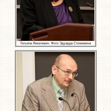
Татьяна Янкелевич. Фото Эдуарда Стонкевича