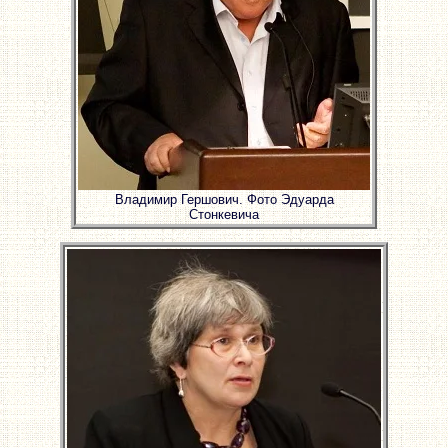
Владимир Гершович. Фото Эдуарда
Стонкевича