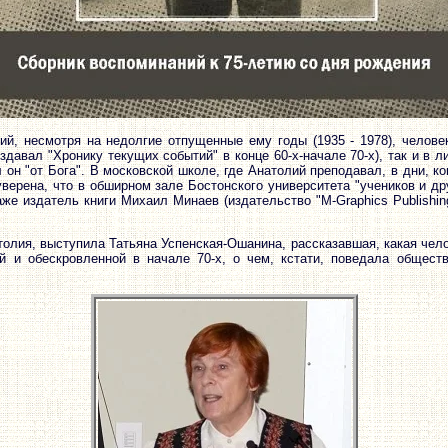
ий, несмотря на недолгие отпущенные ему годы (1935 - 1978), челов
здавал "Хронику текущих событий" в конце 60-х-начале 70-х), так и в 
 он "от Бога". В московской школе, где Анатолий преподавал, в дни, к
уверена, что в обширном зале Бостонского университета "учеников и 
же издатель книги Михаил Минаев (издательство "M-Graphics Publishin
толия, выступила Татьяна Успенская-Ошанина, рассказавшая, какая чел
й и обескровленной в начале 70-х, о чем, кстати, поведала общест