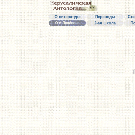
О литературе
Переводы
Сти
О А.Якобсоне
2-ая школа
П