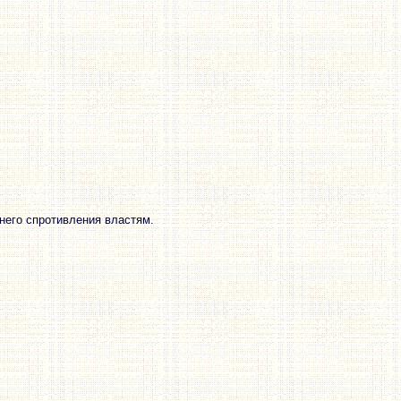
него спротивления властям.