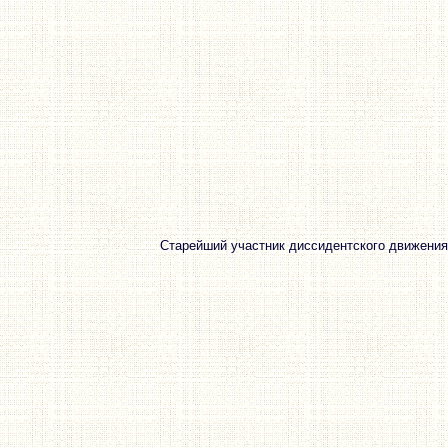
Старейший участник диссидентского движения