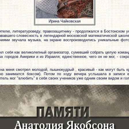
Ирина Чайковская
телю, литературоведу, правозащитнику - продолжался в Бостонском уни
ававшего словесность в легендарной московской математической школе 
ниями звучала музыка, на экране воспроизводились уникальные фото
ил себя как великолепный организатор, сумевший собрать целую кома
х городов Америки и из Израиля; единственное, чего он не мог, - сок
 на меня смотрел молодой, пышнокудрый , красивый - как могут быть 
ьно занимался боксом). Потом по ходу вечера услышала в записи е
итель мог "влюбить" в себя своих учеников уже одним своим видом и го