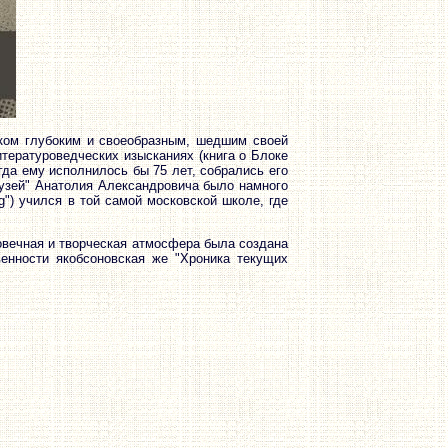
еком глубоким и своеобразным, шедшим своей
литературоведческих изысканиях (книга о Блоке
огда ему исполнилось бы 75 лет, собрались его
друзей" Анатолия Александровича было намного
g") учился в той самой московской школе, где
овечная и творческая атмосфера была создана
венности якобсоновская же "Хроника текущих