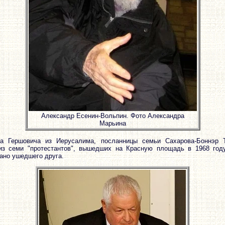
Александр Есенин-Вольпин. Фото Александра
Марьина
а Гершовича из Иерусалима, посланницы семьи Сахарова-Боннэр Т
 из семи "протестантов", вышедших на Красную площадь в 1968 го
ано ушедшего друга.